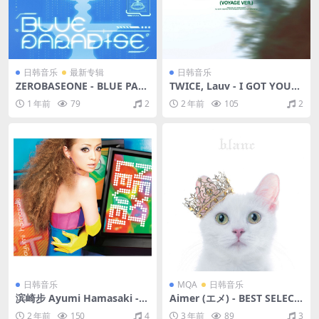
日韩音乐
最新专辑
日韩音乐
ZEROBASEONE - BLUE PAR
TWICE, Lauv - I GOT YOU
ADISE（2025/FLAC/EP分轨/
(Voyage ver.)（2024/FLAC/
1 年前
79
2
2 年前
105
2
134M）
分轨/237M）
日韩音乐
MQA
日韩音乐
滨崎步 Ayumi Hamasaki - N
Aimer (エメ) - BEST SELECTI
EXT LEVEL（2009/FLAC/分
ON "blanc"（2017/FLAC/分
2 年前
150
4
3 年前
89
3