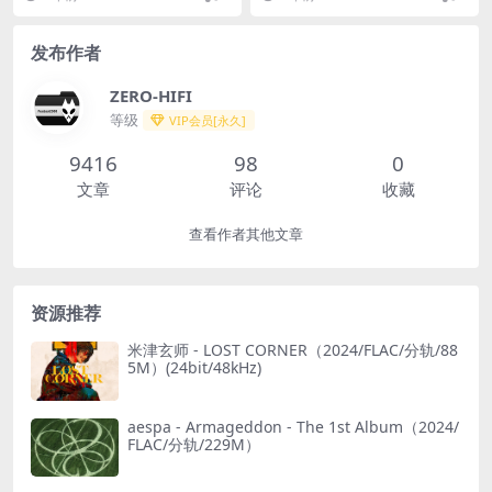
轨/879M）
轨/480M）(MQA/16bit/44.1
kHz)
发布作者
ZERO-HIFI
等级
VIP会员[永久]
9416
98
0
文章
评论
收藏
查看作者其他文章
资源推荐
米津玄师 - LOST CORNER（2024/FLAC/分轨/88
5M）(24bit/48kHz)
aespa - Armageddon - The 1st Album（2024/
FLAC/分轨/229M）