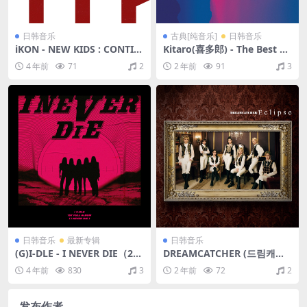
日韩音乐
古典[纯音乐]
日韩音乐
iKON - NEW KIDS : CONTIN
Kitaro(喜多郎) - The Best of
UE（2018/FLAC/EP分轨/118
Ten Years / 1976-1986（199
4 年前
71
2
2 年前
91
3
M）
7/FLAC/分轨/479M）
日韩音乐
最新专辑
日韩音乐
(G)I-DLE - I NEVER DIE（202
DREAMCATCHER (드림캐쳐)
2/FLAC/分轨/177M）
- Eclipse（2021/FLAC/EP分
4 年前
830
3
2 年前
72
2
轨/162M）
发布作者