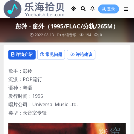
登录
彭羚 - 窗外（1995/FLAC/分轨/265M）
2022-08-13
华语音乐
194
0
详情介绍
常见问题
评论建议
歌手：彭羚
流派：POP流行
语种：粤语
发行时间：1995
唱片公司：Universal Music Ltd.
类型：录音室专辑