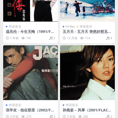
华语音乐
Hi-Res
华语音乐
温兆伦 - 今生无悔（1991/FL
五月天 - 五月天 突然好想见到
AC/分轨/302M）
你 live in the sky（2020/FL
1 年前
141
2
12 月前
114
4
AC/分轨/619M）
华语音乐
华语音乐
张学友 - 他在那里（2002/FL
孙燕姿 – 风筝（2001/FLAC/
AC/分轨/318M）
分轨/255M）
3 年前
273
3
5 年前
282
2