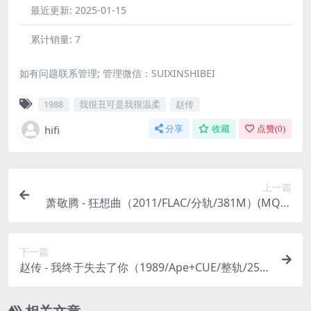
最近更新:
2025-01-15
累计销量:
7
如有问题联系管理; 管理微信：SUIXINSHIBEI
1988
我很丑可是我很温柔
赵传
hifi
分享
收藏
点赞(
0
)
上一篇
萧敬腾 - 狂想曲（2011/FLAC/分轨/381M）(MQA/
16bit/44.1kHz)
下一篇
赵传 - 我终于失去了你（1989/Ape+CUE/整轨/250
M）