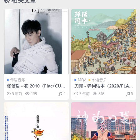
相关文章
华语音乐
MQA
华语音乐
张信哲 - 初 2010（Flac+CUE/
刀郎 - 弹词话本（2020/FLA
整轨/327M）
C/分轨/570M）(MQA/24bit/
5 年前
159
2
3 年前
863
5
48kHz)