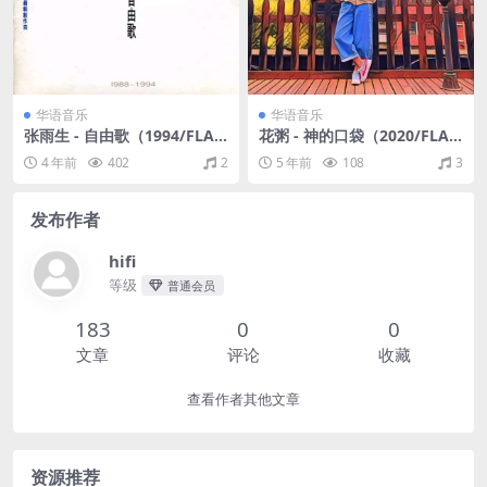
华语音乐
华语音乐
张雨生 - 自由歌（1994/FLA
花粥 - 神的口袋（2020/FLA
C/分轨/413M）
C/分轨/193M）
4 年前
402
2
5 年前
108
3
发布作者
hifi
等级
普通会员
183
0
0
文章
评论
收藏
查看作者其他文章
资源推荐