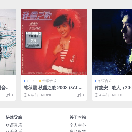
Hi-Res
华语音乐
华语音乐
港音乐
陈秋霞-秋霞之歌 2008 (SACD/
许志安 - 歌人（200
85
ISO/1.77G)
轨/278M）
3
6 年前
896
3
4 年前
110
快速导航
关于本站
华语音乐
个人中心
欧美音乐
资源标签