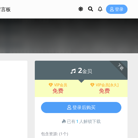
留言板
登录
）
下载
2
金贝
VIP会员
VIP会员[永久]
免费
免费
登录后购买
已有
1
人解锁下载
包含资源:
(1个)