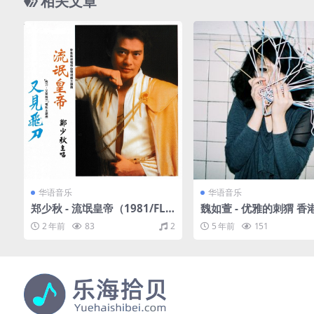
相关文章
华语音乐
华语音乐
郑少秋 - 流氓皇帝（1981/FLA
魏如萱 - 优雅的刺猬 香
C/分轨/270M）
会（2011/FLAC/分轨/2
2 年前
83
2
5 年前
151
M）