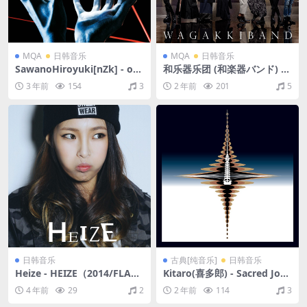
MQA
日韩音乐
MQA
日韩音乐
SawanoHiroyuki[nZk] - o1
和乐器乐团 (和楽器バンド) - I
（2015/FLAC/分轨/436M）
vs I（2023/FLAC/分轨/611
3 年前
154
3
2 年前
201
5
(MQA/16bit/44.1kHz)
M）(MQA/24bit/48kHz)
日韩音乐
古典[纯音乐]
日韩音乐
Heize - HEIZE（2014/FLAC/
Kitaro(喜多郎) - Sacred Jour
EP分轨/113M）
ney of Ku-Kai, Volume 3（2
4 年前
29
2
2 年前
114
3
007/FLAC/分轨/293M）