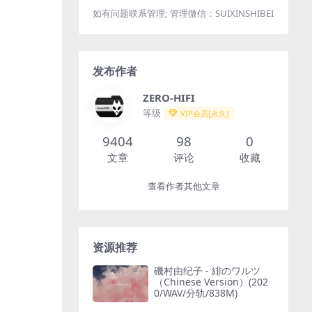
如有问题联系管理; 管理微信：SUIXINSHIBEI
发布作者
ZERO-HIFI
等级
VIP会员[永久]
9404
98
0
文章
评论
收藏
查看作者其他文章
资源推荐
磯村由纪子 - 緋のワルツ
（Chinese Version）(202
0/WAV/分轨/838M)