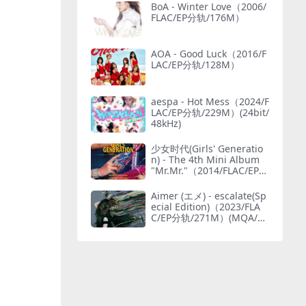
BoA - Winter Love（2006/
FLAC/EP分轨/176M）
AOA - Good Luck（2016/F
LAC/EP分轨/128M）
aespa - Hot Mess（2024/F
LAC/EP分轨/229M）(24bit/
48kHz)
少女时代(Girls' Generatio
n) - The 4th Mini Album
"Mr.Mr."（2014/FLAC/EP分
轨/165M）
Aimer (エメ) - escalate(Sp
ecial Edition)（2023/FLA
C/EP分轨/271M）(MQA/24
bit/48kHz)