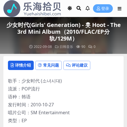
登录
少女时代(Girls' Generation) - 훗 Hoot - The
3rd Mini Album（2010/FLAC/EP分
轨/129M）
2022-09-08
日韩音乐
90
0
详情介绍
常见问题
评论建议
歌手：少女时代 (소녀시대)
流派：POP流行
语种：韩语
发行时间：2010-10-27
唱片公司：SM Entertainment
类型：EP