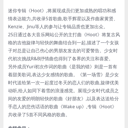
迷你专辑《Hoot》,将展现成员们更加成熟的唱功和感
情表达能力,共收录5首歌曲,歌手辉星以及作曲家黄贤、
Kenzie、Jinu等人的参与让专辑品质也更加出众。
25日通过各大音乐网站公开的主打曲《Hoot》将复古风
格的吉他旋律与轻快的舞曲结合到一起,描述了一个女孩
子对总是让自己伤心的男朋友发去的可爱警告。少女时
代初次挑战R&B抒情曲也得到了各界的关注和喜爱。
另外成员Yuri初次作词的歌曲《是我的错》则是一首有
着甜美歌词,表达少女感情的歌曲。《第一场雪》是少女
时代送给第一次一起度过冬天的恋人们的歌曲,旋律优美
动听,给人如同下着雪的浪漫感觉。展现少女时代成员之
间的友爱的明朗轻快的歌曲《好朋友》,以及表达送给分
手恋人的悲伤话语的歌曲《Wake up》,专辑《Hoot》
共收录了5首不同风格的歌曲。