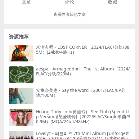
文章
评论
收藏
查看作者其他文章
资源推荐
米津玄师 - LOST CORNER（2024/FLAC/分轨/88
5M）(24bit/48kHz)
aespa - Armageddon - The 1st Album（2024/
FLAC/分轨/229M）
安室奈美恵 - Say the word（2001/FLAC/EP分
轨/100M）
Hoàng Thùy Linh(黄垂玲) - See Tình (Speed U
p Version)[见爱响铃]（2022/FLAC/Single单曲/3
0.9M）(MQA/24bit/48kHz)
Lovelyz - 러블리즈 7th Mini Album [Unforgett
able]（2020/FLAC/EP分轨/247M）(24bit/48kH