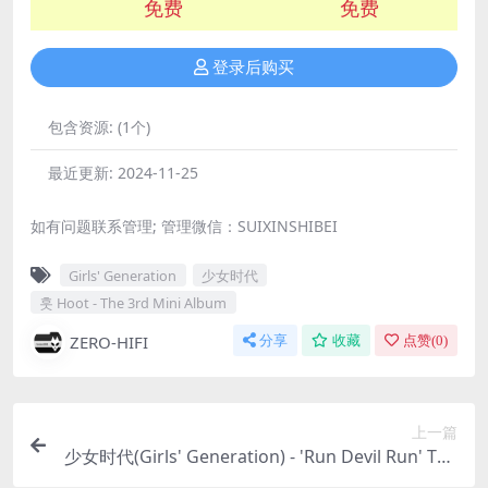
免费
免费
登录后购买
包含资源:
(1个)
最近更新:
2024-11-25
如有问题联系管理; 管理微信：SUIXINSHIBEI
Girls' Generation
少女时代
훗 Hoot - The 3rd Mini Album
ZERO-HIFI
分享
收藏
点赞(
0
)
上一篇
少女时代(Girls' Generation) - 'Run Devil Run' The
2nd Album (Repackage)（2010/FLAC/分轨/415