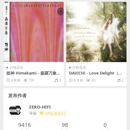
日韩音乐
日韩音乐
姫神 Himekami - 森羅万象
DAViCHi - Love Delight（20
（1998/FLAC/分轨/662M）
11/FLAC/EP分轨/162M）
4 年前
191
3
8 月前
65
2
发布作者
ZERO-HIFI
等级
VIP会员[永久]
9416
98
0