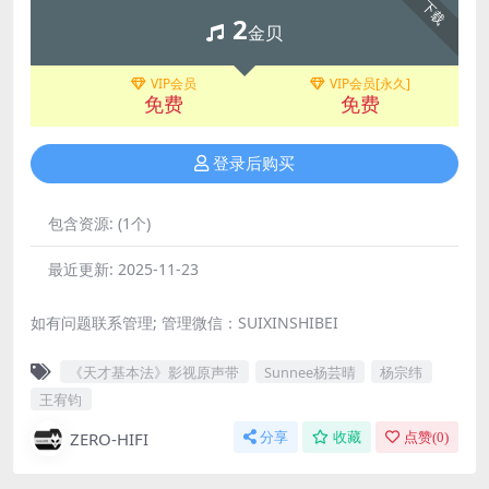
下载
2
金贝
VIP会员
VIP会员[永久]
免费
免费
登录后购买
包含资源:
(1个)
最近更新:
2025-11-23
如有问题联系管理; 管理微信：SUIXINSHIBEI
《天才基本法》影视原声带
Sunnee杨芸晴
杨宗纬
王宥钧
ZERO-HIFI
分享
收藏
点赞(
0
)