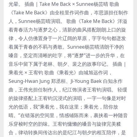
光晕。 插曲 | Take Me Back × Sunnee杨芸晴 歌曲
《Take Me Back》由全桂里作词作曲，岑思源担任制作
人，Sunnee杨芸晴演唱。 歌曲《Take Me Back》洋溢
着青春活力与逐梦之心，清新的曲风搭配朗朗上口的旋
律，令人仿佛置身于一片辽阔的草原，字字句句都迸发
着属于青春的不羁与勇敢。Sunnee杨芸晴清朗干净的
嗓音，坚定而清晰的吐字，将“逐梦”进一步的升华，在
音乐中留下属于老林、朝夕、裴之的故事印记。 插曲 |
乘着光 × 王宥钧 歌曲《乘着光》由城旭远作词，
Seung-Hwan Jung 郑丞桓、Ji-Young Baek 白知永作
曲，王伟光担任制作人，纪江饰演者王宥钧演唱。 轻缓
的旋律搭配上王宥钧沉浸式的演唱，一字一句像是对时
光的低语，我”乘着光，我在这里；乘着光，陪你放
晴。”在错落的空间里，情感铺陈而来，裹挟着一种随音
乐穿梭时空的韵味。王宥钧慵懒的嗓音与旋律完美糅
合，律动转换间传达出的是纪江与朝夕的相互陪伴，是