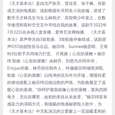
《天才基本法》是由沈严执导，雷佳音、张子枫、张新
成主演的电视剧。该剧根据长洱同名小说改编，讲述了
数学天才林兆生与女儿林朝夕、高智商少年裴之，在数
学推理和双时空交互中寻找自我的故事。该剧于2022年
7月22日在央视八套首播，爱奇艺全网独播。 《天才基
本法》原声带共由3首歌曲、3首歌曲伴奏组成，该剧原
声OST由韶愔音乐出品。杨宗纬、Sunnee杨芸晴、王宥
钧3位歌手共同倾力打造。 片尾曲 | 心安的屋檐 × 杨宗
纬 歌曲《心安的屋檐》由林乔、刘恩汛共同作词，
Ericjuu作曲，林乔担任制作人，特邀杨宗纬倾情演唱。
歌曲《心安的屋檐》以纯净的弦乐作为开端，缓慢轻柔
的律动搭配上杨宗纬沉稳治愈的声线，为歌曲奠定了温
暖心安的基调。“你呵护着我就像心安的屋檐，遮风挡雨
每天，无论在哪里，如初的牵挂从未改变。”杨宗纬富有
感染力的演唱方式，将细腻的情感秘密投入歌中，为
《天才基本法》中无私深沉的父爱蒙上一层温暖柔和的