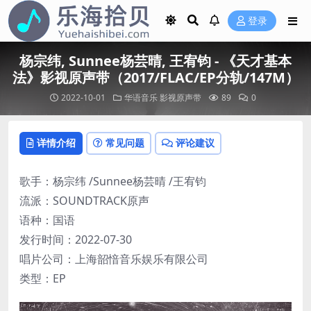
登录
杨宗纬, Sunnee杨芸晴, 王宥钧 - 《天才基本
法》影视原声带（2017/FLAC/EP分轨/147M）
2022-10-01
华语音乐
影视原声带
89
0
详情介绍
常见问题
评论建议
歌手：杨宗纬 /Sunnee杨芸晴 /王宥钧
流派：SOUNDTRACK原声
语种：国语
发行时间：2022-07-30
唱片公司：上海韶愔音乐娱乐有限公司
类型：EP