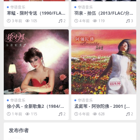
华语音乐
华语音乐
草蜢 - 限时专送（1990/FLA
羽泉 - 拾伍（2013/FLAC/分
C/分轨/285M）
轨/536M）
3 年前
105
2
4 年前
119
3
华语音乐
华语音乐
徐小凤 - 全新歌集2（1984/FL
孟庭苇 - 阿弥陀佛 - 2001 [原
AC/分轨/261M）
动力纸壳首版] (WAV+CUE/整
1 年前
115
2
6 年前
628
2
轨/412M)
发布作者