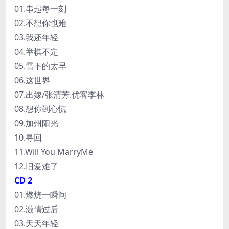
01.串起每一刻
02.不想你也难
03.我还年轻
04.举棋不定
05.雪下的太早
06.这世界
07.出嫁/张清芳.优客李林
08.想你到心慌
09.加州阳光
10.寻回
11.Will You MarryMe
12.旧爱难了
CD 2
01.燃烧一瞬间
02.激情过后
03.天天年轻