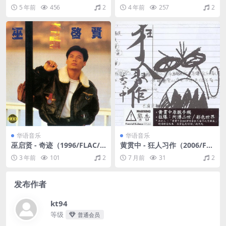
1/FLAC/EP分轨/38.4M）
022/FLAC/Single单曲/21.9
5 年前
456
2
4 年前
257
2
M）
华语音乐
华语音乐
巫启贤 - 奇迹（1996/FLAC/
黄贯中 - 狂人习作（2006/FL
分轨/429M）
AC/EP分轨/214M）
3 年前
101
2
7 月前
31
2
发布作者
kt94
等级
普通会员