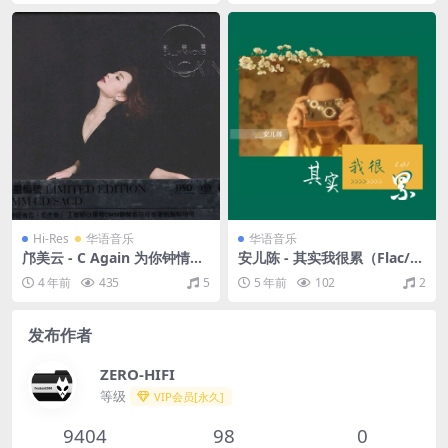
轨/438M）
Hi-Res
华语音乐
华语音乐
邝美云 - C Again 为你钟情
安儿陈 - 其实我很累（Flac/2
（2018/SACD_DSF/分轨/1.6
7.4M）
4 年前
435
5
5 年前
102
2
1G）
发布作者
ZERO-HIFI
等级
VIP会员[永久]
9404
98
0