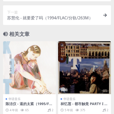
下一篇
苏慧伦 - 就要爱了吗（1994/FLAC/分轨/263M）
相关文章
华语音乐
华语音乐
陈洁仪 - 逼的太紧（1995/FL
林忆莲 - 都市触觉 PARTY I CI
AC/分轨/258M）
TY RHYTHM 大碟06 T113-01
4 年前
65
2
5 年前
375
2
胶圈版 1988（ WAV+CUE/整