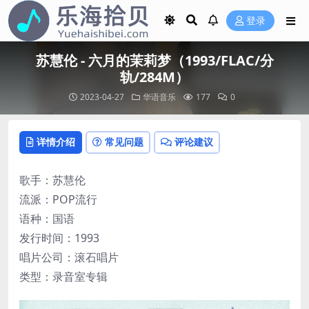
登录
苏慧伦 - 六月的茉莉梦（1993/FLAC/分
轨/284M）
2023-04-27
华语音乐
177
0
详情介绍
常见问题
评论建议
歌手：苏慧伦
流派：POP流行
语种：国语
发行时间：1993
唱片公司：滚石唱片
类型：录音室专辑