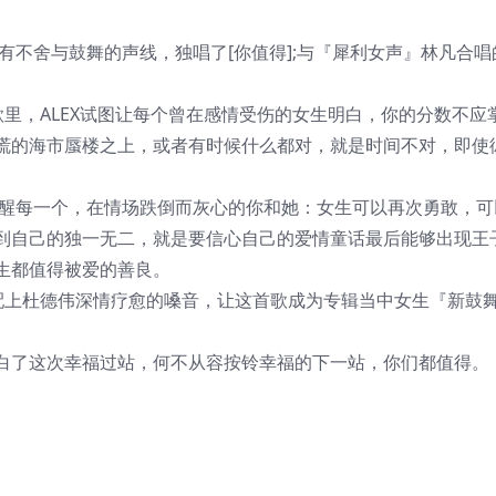
有不舍与鼓舞的声线，独唱了[你值得];与『犀利女声』林凡合唱
歌里，ALEX试图让每个曾在感情受伤的女生明白，你的分数不应
谎的海市蜃楼之上，或者有时候什么都对，就是时间不对，即使
提醒每一个，在情场跌倒而灰心的你和她：女生可以再次勇敢，可
到自己的独一无二，就是要信心自己的爱情童话最后能够出现王
生都值得被爱的善良。
搭配上杜德伟深情疗愈的嗓音，让这首歌成为专辑当中女生『新鼓
白了这次幸福过站，何不从容按铃幸福的下一站，你们都值得。