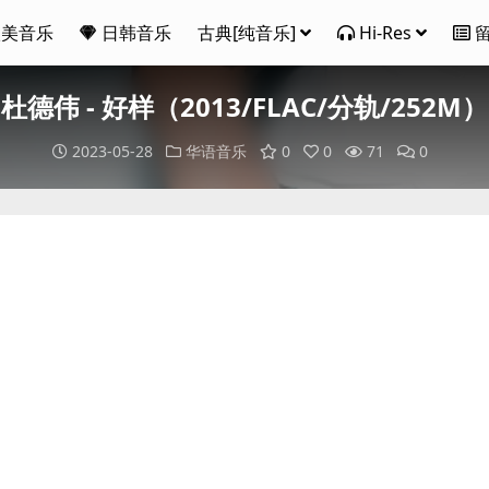
欧美音乐
日韩音乐
古典[纯音乐]
Hi-Res
杜德伟 - 好样（2013/FLAC/分轨/252M）
2023-05-28
华语音乐
0
0
71
0