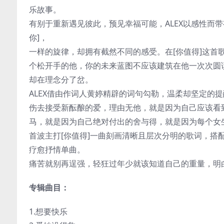
乐故事。
有别于重新遇见彼此，预见幸福可能，ALEX以感性而带
你]，
一样的旋律，却拥有截然不同的感受。在[你值得]这首
个松开手的他，你的未来蓝图不应该建筑在他一次次圆
却在理念分了岔。
ALEX借由作词人黄婷精辟的词句勾勒，温柔却坚定的
伤去接受新酝酿的爱，理由无他，就是因为自己应该看
马，就是因为自己绝对付出的舍与得，就是因为每个女
首波主打[你值得]一曲刻画清晰且层次分明的歌词，
疗愈抒情单曲。
痛苦就别再逞强，轻狂过年少就该知道自己的重量，明
专辑曲目：
1.想要快乐