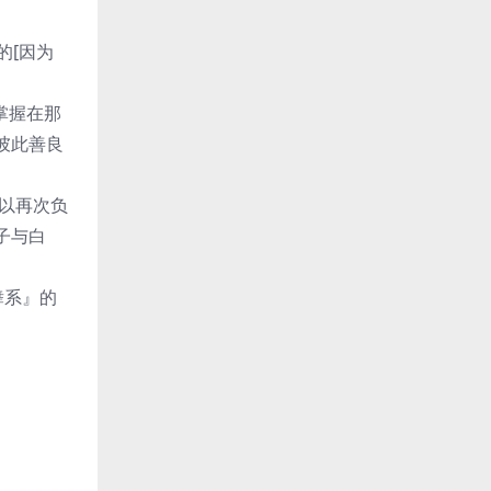
的[因为
掌握在那
彼此善良
以再次负
子与白
舞系』的