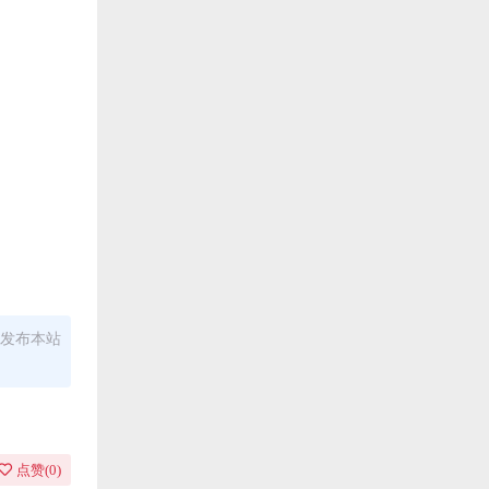
发布本站
点赞(
0
)