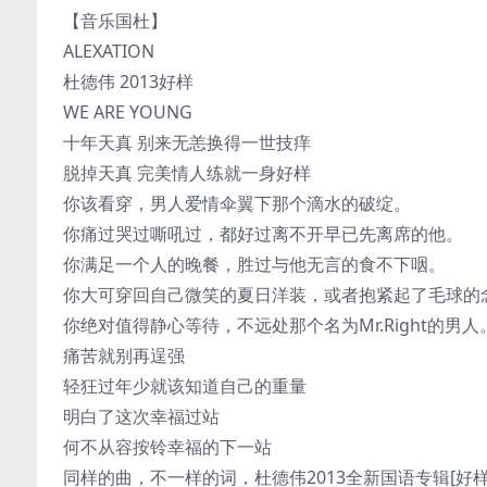
【音乐国杜】
ALEXATION
杜德伟 2013好样
WE ARE YOUNG
十年天真 别来无恙换得一世技痒
脱掉天真 完美情人练就一身好样
你该看穿，男人爱情伞翼下那个滴水的破绽。
你痛过哭过嘶吼过，都好过离不开早已先离席的他。
你满足一个人的晚餐，胜过与他无言的食不下咽。
你大可穿回自己微笑的夏日洋装，或者抱紧起了毛球的
你绝对值得静心等待，不远处那个名为Mr.Right的男人
痛苦就别再逞强
轻狂过年少就该知道自己的重量
明白了这次幸福过站
何不从容按铃幸福的下一站
同样的曲，不一样的词，杜德伟2013全新国语专辑[