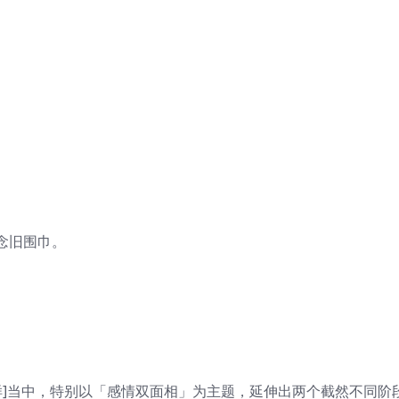
念旧围巾。
。
好样]当中，特别以「感情双面相」为主题，延伸出两个截然不同阶