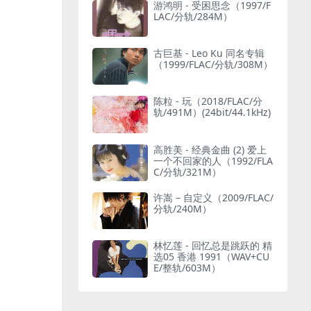
游鸿明 - 受困思念（1997/F
LAC/分轨/284M）
古巨基 - Leo Ku 同名专辑
（1999/FLAC/分轨/308M）
陈粒 - 玩（2018/FLAC/分
轨/491M）(24bit/44.1kHz)
高胜美 - 经典金曲 (2) 爱上
一个不回家的人（1992/FLA
C/分轨/321M）
许嵩 – 自定义（2009/FLAC/
分轨/240M）
林忆莲 - 回忆总是跳跃的 精
选05 香港 1991（WAV+CU
E/整轨/603M）