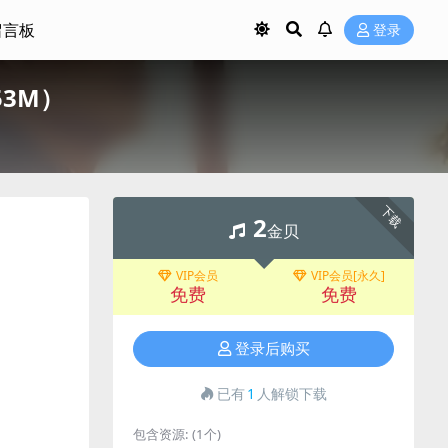
留言板
登录
153M）
下载
2
金贝
VIP会员
VIP会员[永久]
免费
免费
登录后购买
已有
1
人解锁下载
包含资源:
(1个)