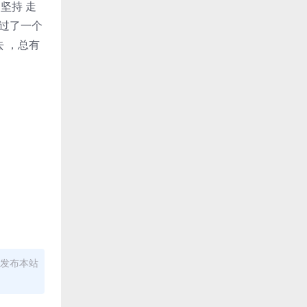
 坚持 走
错过了一个
 ，总有
发布本站