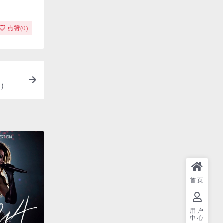
点赞(
0
)
M）
首页
用户
中心