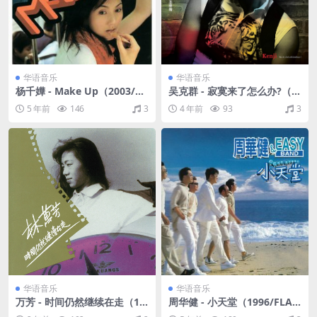
华语音乐
华语音乐
杨千嬅 - Make Up（2003/FL
吴克群 - 寂寞来了怎么办?（2
AC/分轨/318M）
012/FLAC/分轨/432M）
5 年前
146
3
4 年前
93
3
华语音乐
华语音乐
万芳 - 时间仍然继续在走（19
周华健 - 小天堂（1996/FLA
90/FLAC/分轨/236M）
C/分轨/299M）