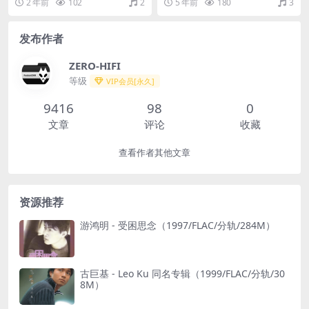
2 年前
102
2
5 年前
180
3
发布作者
ZERO-HIFI
等级
VIP会员[永久]
9416
98
0
文章
评论
收藏
查看作者其他文章
资源推荐
游鸿明 - 受困思念（1997/FLAC/分轨/284M）
古巨基 - Leo Ku 同名专辑（1999/FLAC/分轨/30
8M）