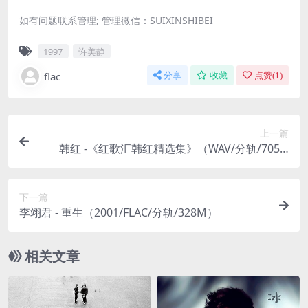
如有问题联系管理; 管理微信：SUIXINSHIBEI
1997
许美静
flac
分享
收藏
点赞(
1
)
上一篇
韩红 -《红歌汇韩红精选集》（WAV/分轨/705.8
M）
下一篇
李翊君 - 重生（2001/FLAC/分轨/328M）
相关文章