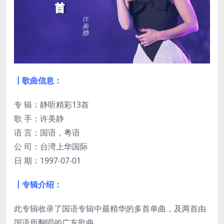
┃歌曲信息：
专 辑：静听精彩13首
歌 手：许美静
语 言：国语，粤语
公 司：台湾上华国际
日 期：1997-07-01
┃专辑介绍：
此专辑收录了国语专辑中最精华的多首单曲，及两首由
国语所翻唱的广东歌曲。