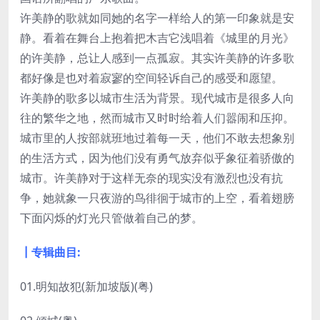
许美静的歌就如同她的名字一样给人的第一印象就是安
静。看着在舞台上抱着把木吉它浅唱着《城里的月光》
的许美静，总让人感到一点孤寂。其实许美静的许多歌
都好像是也对着寂寥的空间轻诉自己的感受和愿望。
许美静的歌多以城市生活为背景。现代城市是很多人向
往的繁华之地，然而城市又时时给着人们嚣闹和压抑。
城市里的人按部就班地过着每一天，他们不敢去想象别
的生活方式，因为他们没有勇气放弃似乎象征着骄傲的
城市。许美静对于这样无奈的现实没有激烈也没有抗
争，她就象一只夜游的鸟徘徊于城市的上空，看着翅膀
下面闪烁的灯光只管做着自己的梦。
┃专辑曲目:
01.明知故犯(新加坡版)(粤)