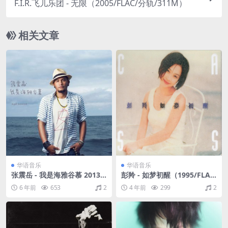
F.I.R.飞儿乐团 - 无限（2005/FLAC/分轨/311M）
相关文章
华语音乐
华语音乐
张震岳 - 我是海雅谷慕 2013
彭羚 - 如梦初醒（1995/FLA
（FLAC/分轨/320M）
C/分轨/264M）
6 年前
653
2
4 年前
299
2