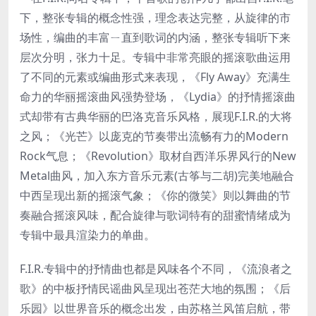
下，整张专辑的概念性强，理念表达完整，从旋律的市
场性，编曲的丰富ㄧ直到歌词的内涵，整张专辑听下来
层次分明，张力十足。专辑中非常亮眼的摇滚歌曲运用
了不同的元素或编曲形式来表现，《Fly Away》充满生
命力的华丽摇滚曲风强势登场，《Lydia》的抒情摇滚曲
式却带有古典华丽的巴洛克音乐风格，展现F.I.R.的大将
之风；《光芒》以庞克的节奏带出流畅有力的Modern
Rock气息；《Revolution》取材自西洋乐界风行的New
Metal曲风，加入东方音乐元素(古筝与二胡)完美地融合
中西呈现出新的摇滚气象；《你的微笑》则以舞曲的节
奏融合摇滚风味，配合旋律与歌词特有的甜蜜情绪成为
专辑中最具渲染力的单曲。
F.I.R.专辑中的抒情曲也都是风味各个不同，《流浪者之
歌》的中板抒情民谣曲风呈现出苍茫大地的氛围；《后
乐园》以世界音乐的概念出发，由苏格兰风笛启航，带