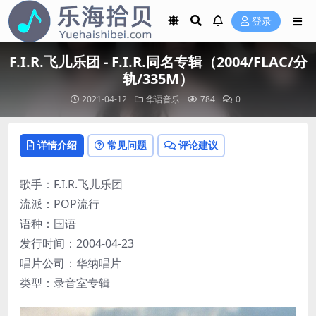
登录
F.I.R.飞儿乐团 - F.I.R.同名专辑（2004/FLAC/分
轨/335M）
2021-04-12
华语音乐
784
0
详情介绍
常见问题
评论建议
歌手：F.I.R.飞儿乐团
流派：POP流行
语种：国语
发行时间：2004-04-23
唱片公司：华纳唱片
类型：录音室专辑