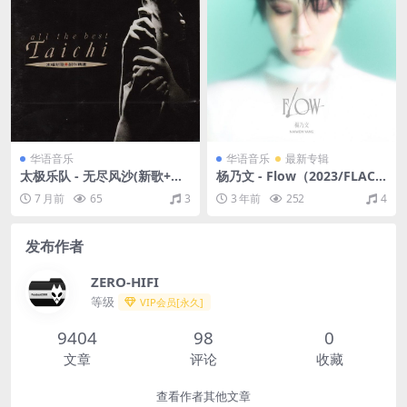
华语音乐
华语音乐
最新专辑
太极乐队 - 无尽风沙(新歌+创
杨乃文 - Flow（2023/FLAC/
作精选)（1990/FLAC/分轨/3
分轨/242M）
7 月前
65
3
3 年前
252
4
33M）
发布作者
ZERO-HIFI
等级
VIP会员[永久]
9404
98
0
文章
评论
收藏
查看作者其他文章