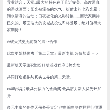
异业结合，天堂II最大的特色在于几近完美、高度逼真
的游戏画面：阳光被瀑布的水气，折射出的七彩光晕；
湖水清澈的波动；日夜变化的光影转换……而玩家期待
已久的、场面浩大的攻城战役也即将登场，绝对值得大
家期待！
⊙破天荒史无前例的跨业合作
此次更随林俊杰『第二天堂』最新专辑 超值加赠 ＝＞
最新版天堂II序章0511版游戏程序 3片光盘
共同打造虚拟与真实世界的第二天堂。
⊙华语唱片最具公信力的金曲奖 最具潜力新人奖光环加
身
多元丰富的创作天份备受肯定 作曲编曲制作样样行得通