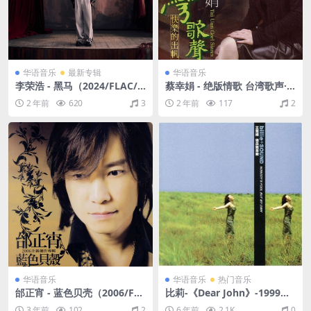
华语音乐
最新专辑
华语音乐
李荣浩 - 黑马（2024/FLAC/
蔡幸娟 - 绝版情歌 台湾歌声·
分轨/275M）
快乐的出帆（2004/FLAC/分
2 年前
620
3
2 年前
117
2
轨/297M）
华语音乐
华语音乐
热门音乐
邰正宵 - 蓝色贝壳（2006/FL
比莉-《Dear John》-1999（F
AC/分轨/337M）
LAC/35.9M）
3 年前
102
2
6 年前
2.1K
0