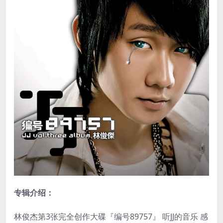
专辑介绍：
林俊杰第3张完全创作大碟『编号89757』 听JJ的音乐 感