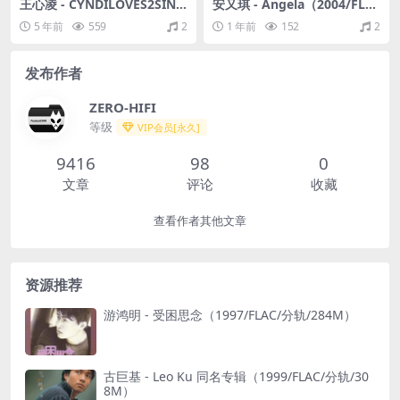
王心凌 - CYNDILOVES2SING
安又琪 - Angela（2004/FLA
爱。心凌（2018/FLAC/分轨/
C/分轨/249M）
5 年前
559
2
1 年前
152
2
263M）
发布作者
ZERO-HIFI
等级
VIP会员[永久]
9416
98
0
文章
评论
收藏
查看作者其他文章
资源推荐
游鸿明 - 受困思念（1997/FLAC/分轨/284M）
古巨基 - Leo Ku 同名专辑（1999/FLAC/分轨/30
8M）