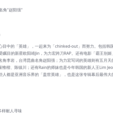
名角"赵阳强"
」
中的「英雄」，一起来为「chinked-out」而努力。包括韩
受瞩目的新星欧阳靖Jin，为力宏跨刀RAP。还有电影「霸王别
名角李岩，台湾昆曲名角赵阳强；为力宏写词的英雄则有五月天
楷、陈镇川；还有Rain的师妹也是今年韩国的新人王Lim Jeon
些人都是亚洲音乐界的「盖世英雄」，也是这张专辑幕后最伟大
富多样耐人寻味