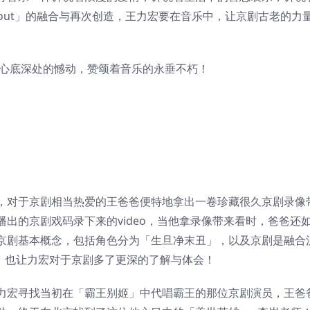
d-out」的融合与再次创造，王力宏要在音乐中，让京剧古老的力
自心底深处的憾动，赞颂着音乐的永垂不朽！
，对于京剧相当热爱的王爸爸便特地拿出一卷珍藏很久京剧录像
出的京剧戏码录下来的video，当他拿录像带来看时，爸爸还
京剧基本概念，包括角色分为「生旦净末丑」，以及京剧是融合
，也让力宏对于京剧多了更深的了解与体会！
力宏寻找当初在「霸王别姬」中代唱霸王的那位京剧演员，王爸