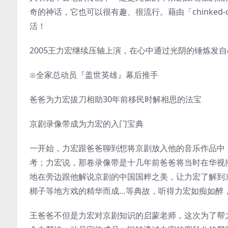
奇的神话，它也可以很有趣、很流行。藉由「chinke
活！
2005王力宏继续压轴上演，在心中通过光阴的锤炼发
⊙全家总动员『盖世英雄』幕后推手
爸爸为力宏拔刀相助30年前移民时解相思的法宝
京剧录像带成为力宏的入门宝典
一开始，力宏跟爸爸聊到想将京剧放入他的音乐作品中
考；力宏说，那卷录像带是十几年前爸爸将当时在华视播
地在旁边跟他解说京剧的中国国粹之美，让力宏了解到
梆子等地方戏的精华而成…等典故，听得力宏如痴如醉
王爸爸不但是力宏对京剧知识的启蒙老师，这次为了帮