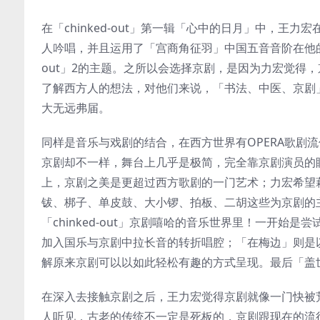
在「chinked-out」第一辑「心中的日月」中，
人吟唱，并且运用了「宫商角征羽」中国五音音阶在他的作
out」2的主题。之所以会选择京剧，是因为力宏觉得
了解西方人的想法，对他们来说，「书法、中医、京剧
大无远弗届。
同样是音乐与戏剧的结合，在西方世界有OPERA歌剧
京剧却不一样，舞台上几乎是极简，完全靠京剧演员的
上，京剧之美是更超过西方歌剧的一门艺术；力宏希望
钹、梆子、单皮鼓、大小锣、拍板、二胡这些为京剧的
「chinked-out」京剧嘻哈的音乐世界里！一开
加入国乐与京剧中拉长音的转折唱腔；「在梅边」则是
解原来京剧可以以如此轻松有趣的方式呈现。最后「盖
在深入去接触京剧之后，王力宏觉得京剧就像一门快被
人听见，古老的传统不一定是死板的，京剧跟现在的流