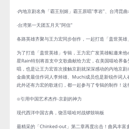
‧内地京剧名角「霸王别姬」霸王原唱"李岩"、台湾昆曲
‧台湾第一天团五月天"阿信"
各路英雄齐聚与王力宏同步创作，一起打造「盖世英雄
为了打造「盖世英雄」专辑，王力宏广发英雄帖邀来他心目
星Rain特别将首支中文歌曲献给力宏，在美国嘻哈界备
唱，也是让王力宏首次接触京剧就深深感动的内地京剧
金曲奖最佳作词人李焯雄、Muchi成员也是新锐作词人崔惟
此外还有力宏的歌迷们，都一起参与了专辑的制作！这
⊙引用中国艺术杰作-京剧的神力
现代西洋中国古典，饶舌嘻哈对战锣鼓响板
最精采的「Chinked-out」第二章再度出击！曲风丰