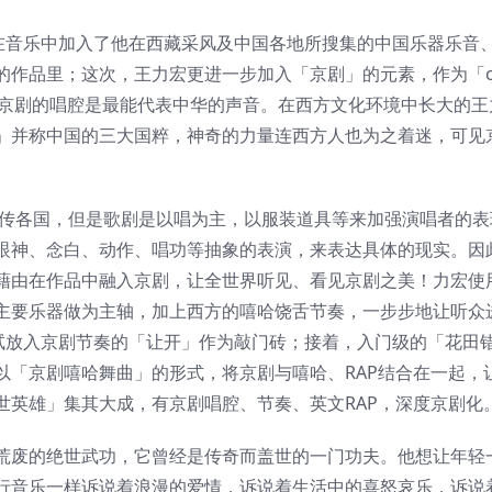
王力宏在音乐中加入了他在西藏采风及中国各地所搜集的中国乐器乐音
品里；这次，王力宏更进一步加入「京剧」的元素，作为「chin
，京剧的唱腔是最能代表中华的声音。在西方文化环境中长大的王
」并称中国的三大国粹，神奇的力量连西方人也为之着迷，可见
流传各国，但是歌剧是以唱为主，以服装道具等来加强演唱者的表
眼神、念白、动作、唱功等抽象的表演，来表达具体的现实。因
藉由在作品中融入京剧，让全世界听见、看见京剧之美！力宏使
主要乐器做为主轴，加上西方的嘻哈饶舌节奏，一步步地让听众
始是尝试放入京剧节奏的「让开」作为敲门砖；接着，入门级的「花田
以「京剧嘻哈舞曲」的形式，将京剧与嘻哈、RAP结合在一起，
世英雄」集其大成，有京剧唱腔、节奏、英文RAP，深度京剧化
荒废的绝世武功，它曾经是传奇而盖世的一门功夫。他想让年轻
行音乐一样诉说着浪漫的爱情，诉说着生活中的喜怒哀乐，诉说