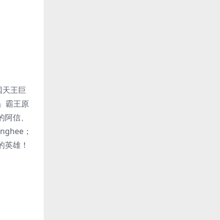
国天王巨
姬」霸王原
的阿信、
ghee；
的英雄！