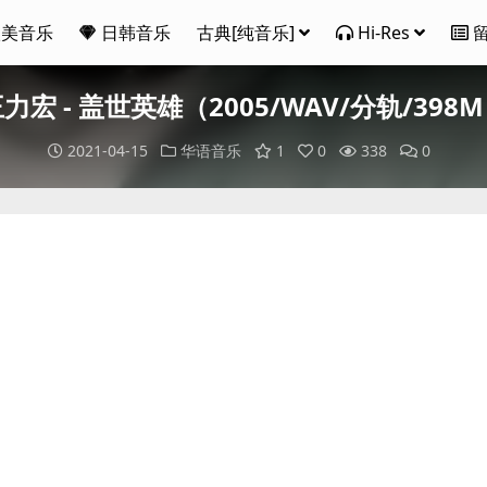
欧美音乐
日韩音乐
古典[纯音乐]
Hi-Res
力宏 - 盖世英雄（2005/WAV/分轨/398
2021-04-15
华语音乐
1
0
338
0