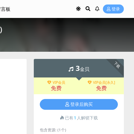
留言板
登录
M）
下载
3
金贝
VIP会员
VIP会员[永久]
免费
免费
登录后购买
已有
1
人解锁下载
包含资源:
(1个)