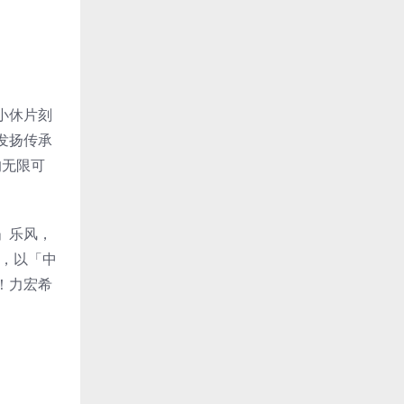
小休片刻
发扬传承
的无限可
t」乐风，
，以「中
！力宏希