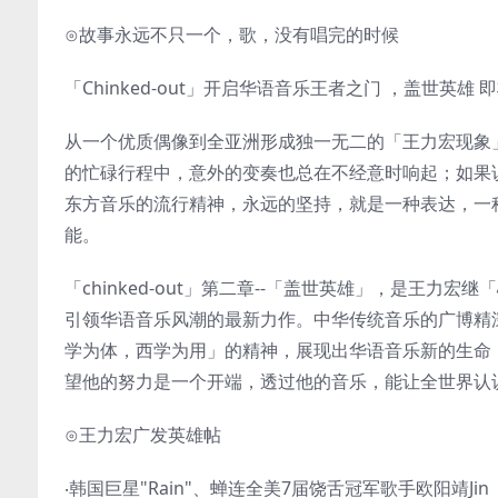
⊙故事永远不只一个，歌，没有唱完的时候
「Chinked-out」开启华语音乐王者之门 ，盖世英雄 
从一个优质偶像到全亚洲形成独一无二的「王力宏现象
的忙碌行程中，意外的变奏也总在不经意时响起；如果
东方音乐的流行精神，永远的坚持，就是一种表达，一种
能。
「chinked-out」第二章--「盖世英雄」，是王力宏
引领华语音乐风潮的最新力作。中华传统音乐的广博精
学为体，西学为用」的精神，展现出华语音乐新的生命
望他的努力是一个开端，透过他的音乐，能让全世界认识华
⊙王力宏广发英雄帖
‧韩国巨星"Rain"、蝉连全美7届饶舌冠军歌手欧阳靖Jin