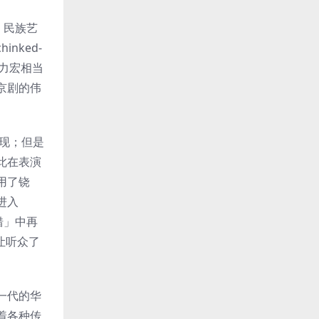
、民族艺
ked-
力宏相当
京剧的伟
现；但是
此在表演
用了铙
进入
错」中再
让听众了
。
一代的华
着各种传