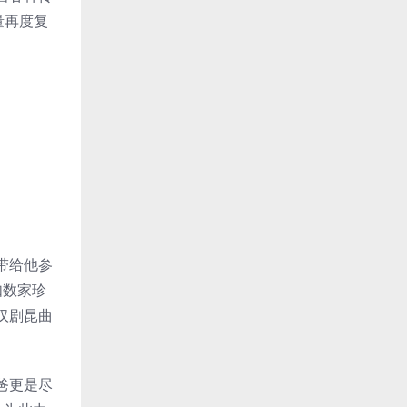
量再度复
带给他参
如数家珍
汉剧昆曲
爸更是尽