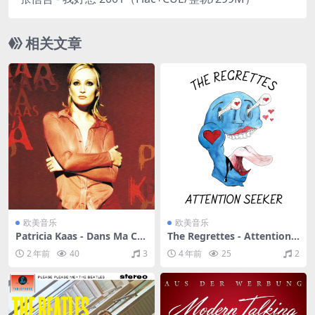
相关文章
欧美音乐
欧美音乐
Patricia Kaas - Dans Ma Ch
The Regrettes - Attention S
air（1997/FLAC/分轨/323
eeker（2018/FLAC/EP分轨/
2 年前
40
3
4 年前
25
2
M）
106M）