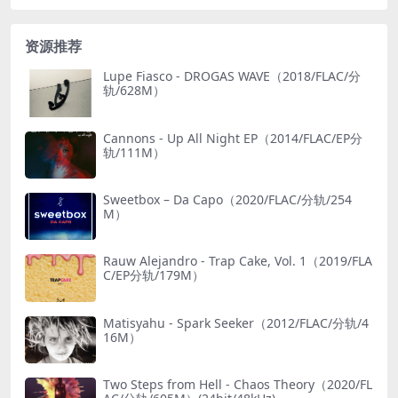
资源推荐
Lupe Fiasco - DROGAS WAVE（2018/FLAC/分
轨/628M）
Cannons - Up All Night EP（2014/FLAC/EP分
轨/111M）
Sweetbox – Da Capo（2020/FLAC/分轨/254
M）
Rauw Alejandro - Trap Cake, Vol. 1（2019/FLA
C/EP分轨/179M）
Matisyahu - Spark Seeker（2012/FLAC/分轨/4
16M）
Two Steps from Hell - Chaos Theory（2020/FL