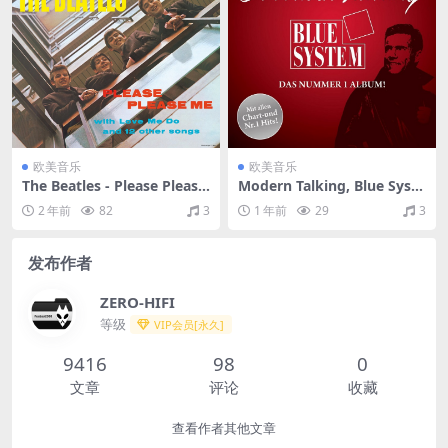
欧美音乐
欧美音乐
The Beatles - Please Please
Modern Talking, Blue Syste
Me (Remastered)（1963/FL
m - Das Nr. 1 Album（201
2 年前
82
3
1 年前
29
3
AC/分轨/227M）
0/FLAC/分轨/539M）
发布作者
ZERO-HIFI
等级
VIP会员[永久]
9416
98
0
文章
评论
收藏
查看作者其他文章