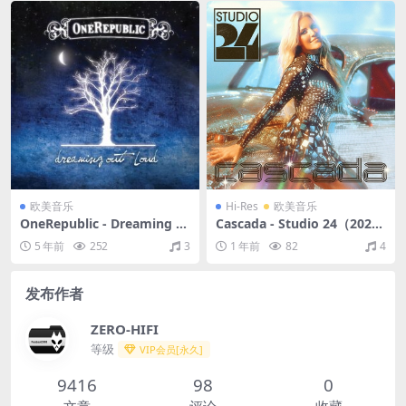
欧美音乐
Hi-Res
欧美音乐
OneRepublic - Dreaming O
Cascada - Studio 24（2024/
ut Loud (2007/FLAC/分轨/3
FLAC/分轨/599M）(24bit/4
5 年前
252
3
1 年前
82
4
75M)
4.1kHz)
发布作者
ZERO-HIFI
等级
VIP会员[永久]
9416
98
0