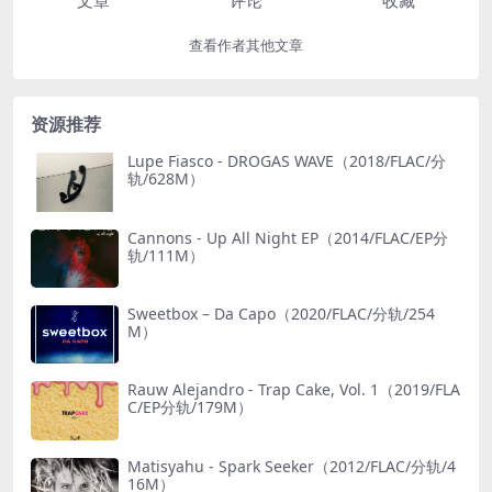
文章
评论
收藏
查看作者其他文章
资源推荐
Lupe Fiasco - DROGAS WAVE（2018/FLAC/分
轨/628M）
Cannons - Up All Night EP（2014/FLAC/EP分
轨/111M）
Sweetbox – Da Capo（2020/FLAC/分轨/254
M）
Rauw Alejandro - Trap Cake, Vol. 1（2019/FLA
C/EP分轨/179M）
Matisyahu - Spark Seeker（2012/FLAC/分轨/4
16M）