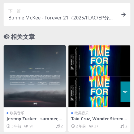
下一篇
Bonnie McKee - Forever 21（2025/FLAC/EP分轨/
189M）
相关文章
欧美音乐
欧美音乐
Jeremy Zucker - summer,
Taio Cruz, Wonder Stereo -
（2018/FLAC/EP分轨/102
Time For You+The Remixes
5 年前
91
2
2 年前
37
2
M）
+2020（2019-2020/FLAC/Si
ngle+EP分轨/162M）