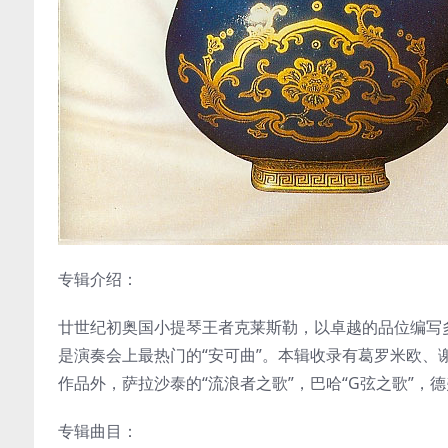
专辑介绍：
廿世纪初奥国小提琴王者克莱斯勒，以卓越的品位编写多
是演奏会上最热门的“安可曲”。本辑收录有葛罗米欧、
作品外，萨拉沙泰的“流浪者之歌”，巴哈“G弦之歌”，
专辑曲目：