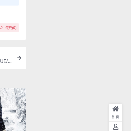
点赞(
0
)
UE/整
首页