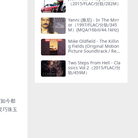
（2015/FLAC/分轨/282M）
Yanni (雅尼) - In The Mirr
or（1997/FLAC/分轨/345
M）(MQA/16bit/44.1kHz)
Mike Oldfield - The Killin
g Fields (Original Motion
Picture Soundtrack / Rem
astered 2015)（1984/FLA
C/分轨/232M）
Two Steps From Hell - Cla
ssics Vol.2（2015/FLAC/分
轨/459M）
”如今都
灵巧珠玉
。