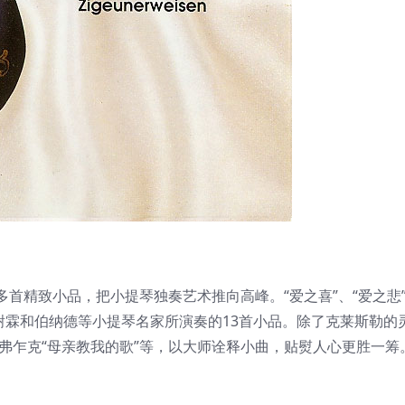
首精致小品，把小提琴独奏艺术推向高峰。“爱之喜”、“爱之悲
谢霖和伯纳德等小提琴名家所演奏的13首小品。除了克莱斯勒的
德弗乍克“母亲教我的歌”等，以大师诠释小曲，贴熨人心更胜一筹