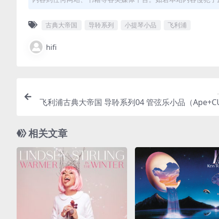
古典大帝国
导聆系列
小提琴小品
飞利浦
hifi
飞利浦古典大帝国 导聆系列04 管弦乐小品（Ape+CU
轨/2
相关文章