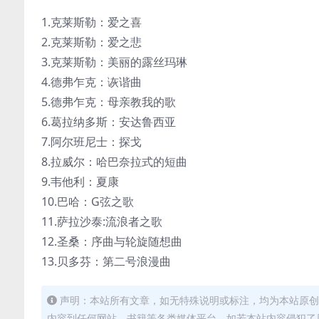
1.克莱斯勒：爱之喜
2.克莱斯勒：爱之悲
3.克莱斯勒：美丽的露丝玛琳
4.德弗乍克：诙谐曲
5.德弗乍克：母亲教我的歌
6.葛拉纳多斯：安达鲁西亚
7.阿尔班尼士：探戈
8.拉威尔：哈巴奈拉式的短曲
9.韦他利：夏康
10.巴哈：G弦之歌
11.萨拉沙泰:流浪者之歌
12.圣桑：序曲与轮旋随想曲
13.贝多芬：第二号浪漫曲
声明：本站所有文章，如无特殊说明或标注，均为本站原创
内容到任何网站、书籍等各类媒体平台。如若本站内容侵犯了