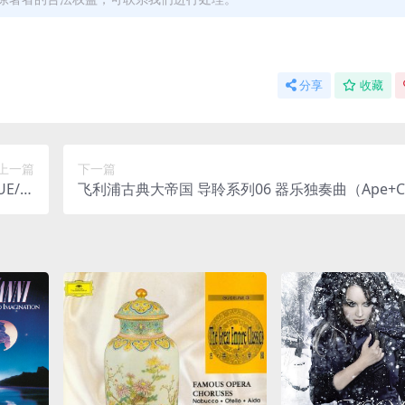
分享
收藏
上一篇
下一篇
E/整
飞利浦古典大帝国 导聆系列06 器乐独奏曲（Ape+C
49M）
轨/306M）