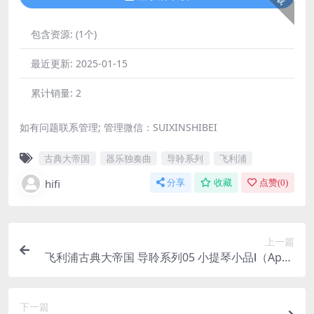
包含资源:
(1个)
最近更新:
2025-01-15
累计销量:
2
如有问题联系管理; 管理微信：SUIXINSHIBEI
古典大帝国
器乐独奏曲
导聆系列
飞利浦
hifi
分享
收藏
点赞(
0
)
上一篇
飞利浦古典大帝国 导聆系列05 小提琴小品Ⅰ（Ape+
CUE/整轨/310M）
下一篇