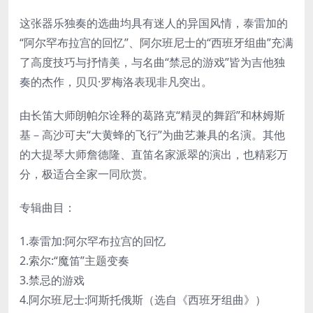
这张器乐独奏的选曲均具有迷人的异国风情，泰雷加的
“阿尔罕布拉宫的回忆”、阿尔班尼士的“西班牙组曲”充满
了高度技巧与抒情美，与名曲“禁忌的游戏”皆为吉他独
奏的杰作，贝贝·罗梅洛表现非凡突出。
由长笛大师朗帕尔诠释的葛路克“精灵的舞蹈”和林姆斯
基－高沙可夫“大黄蜂的飞行”为曲艺兼具的名演。其他
的大提琴大师詹德隆、直笛名家派翠的演出，也精彩万
分，极适合全家一同欣赏。
专辑曲目：
1.泰雷加:阿尔罕布拉宫的回忆
2.索尔:“魔笛”主题变奏
3.禁忌的游戏
4.阿尔班尼士:阿斯托俄斯（选自《西班牙组曲》）