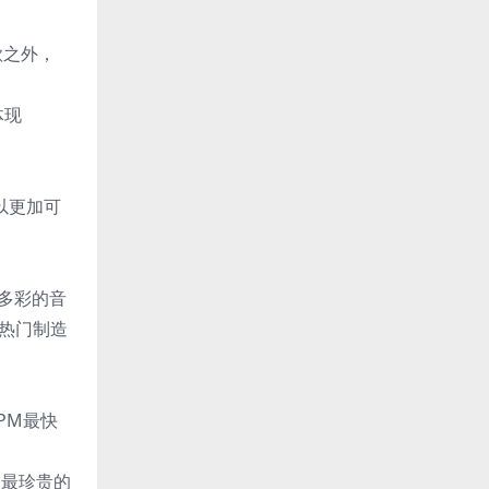
歌之外，
体现
”以更加可
富多彩的音
等热门制造
PM最快
中最珍贵的