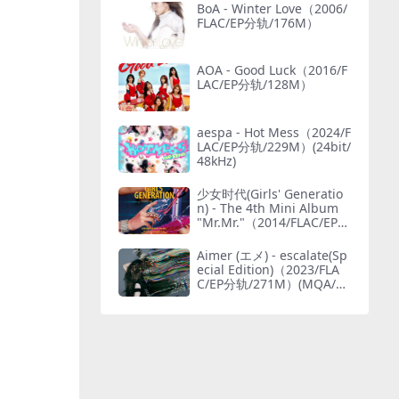
BoA - Winter Love（2006/
FLAC/EP分轨/176M）
AOA - Good Luck（2016/F
LAC/EP分轨/128M）
aespa - Hot Mess（2024/F
LAC/EP分轨/229M）(24bit/
48kHz)
少女时代(Girls' Generatio
n) - The 4th Mini Album
"Mr.Mr."（2014/FLAC/EP分
轨/165M）
Aimer (エメ) - escalate(Sp
ecial Edition)（2023/FLA
C/EP分轨/271M）(MQA/24
bit/48kHz)