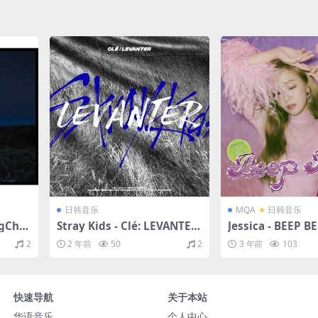
日韩音乐
MQA
日韩音乐
gChil
Stray Kids - Clé: LEVANTER
Jessica - BEEP 
分轨/2
（2019/FLAC/EP分轨/166
FLAC/EP分轨/13
2
2 年前
50
2
3 年前
103
1kHz)
M）
16bit/44.1kHz)
快速导航
关于本站
华语音乐
个人中心