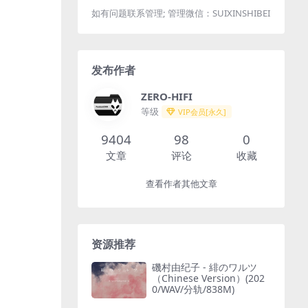
如有问题联系管理; 管理微信：SUIXINSHIBEI
发布作者
ZERO-HIFI
等级
VIP会员[永久]
9404
98
0
文章
评论
收藏
查看作者其他文章
资源推荐
磯村由纪子 - 緋のワルツ
（Chinese Version）(202
0/WAV/分轨/838M)