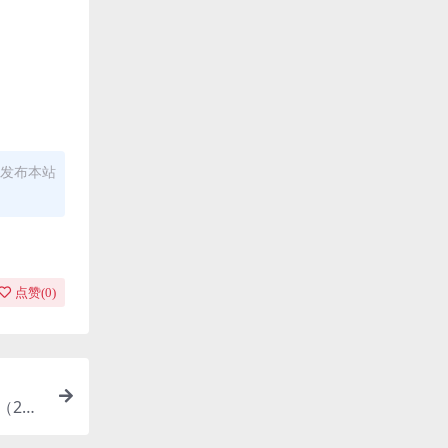
发布本站
点赞(
0
)
z]（201