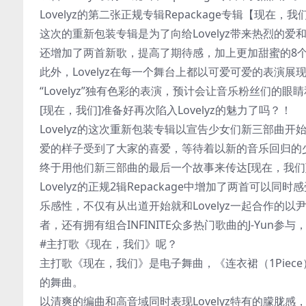
Lovelyz的第二张正规专辑Repackage专辑【现在，
这次的重新包装专辑是为了向给Lovelyz带来热烈的
还增加了两首新歌，提高了期待感，加上更加甜蜜的8
此外，Lovelyz在每一个舞台上都以可爱可爱的表演展
“Lovelyz”独有色彩的表演，预计会让音乐粉丝们的眼
[现在，我们]准备好再次陷入Lovelyz的魅力了吗？！
Lovelyz的这次重新包装专辑以宣告少女们新三部曲开
爱的样子受到了大家的喜爱，等待着以新的音乐回归的
终于用他们新三部曲的最后一个故事来传达[现在，我们
Lovelyz的正规2辑Repackage中增加了两首
乐感性，不仅有从出道开始就和Lovelyz一起合作的以
者，还有拥有组合INFINITE众多热门歌曲的J-Yun参
#主打歌《现在，我们》呢？
主打歌《现在，我们》是电子舞曲，《连衣裙（1Piece
的舞曲。
以清爽的编曲和高音域同时表现Lovelyz特有的朦