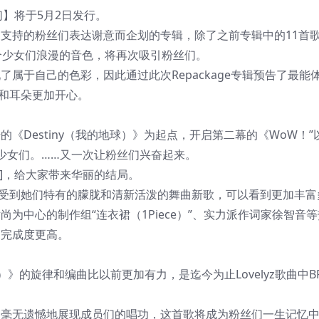
我们】将于5月2日发行。
爱和支持的粉丝们表达谢意而企划的专辑，除了之前专辑中的11首
个少女们浪漫的音色，将再次吸引粉丝们。
现了属于自己的色彩，因此通过此次Repackage专辑预告了最能
睛和耳朵更加开心。
始的《Destiny（我的地球）》为起点，开启第二幕的《WoW！
少女们。……又一次让粉丝们兴奋起来。
]，给大家带来华丽的结局。
可以同时感受到她们特有的朦胧和清新活泼的舞曲新歌，可以看到更加丰
尹尚为中心的制作组“连衣裙（1Piece）”、实力派作词家徐智音
与，完成度更高。
）》的旋律和编曲比以前更加有力，是迄今为止Lovelyz歌曲中B
胧感，毫无遗憾地展现成员们的唱功，这首歌将成为粉丝们一生记忆