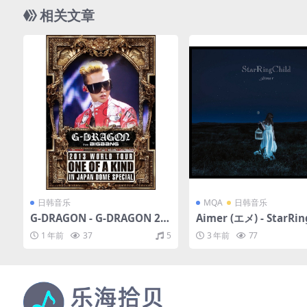
相关文章
日韩音乐
MQA
日韩音乐
G-DRAGON - G-DRAGON 20
Aimer (エメ) - StarRin
13 WORLD TOUR 〜ONE OF
d EP（2014/FLAC/EP
1 年前
37
5
3 年前
77
A KIND〜 IN JAPAN DOME S
27M）(MQA/16bit/44.
PECIAL（2013/FLAC/分轨/7
31M）