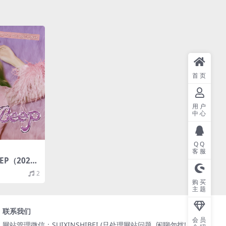
首页
用户
中心
QQ
客服
BEEP（2023/
1M）(MQA/
2
购买
主题
联系我们
会员
网站管理微信：SUIXINSHIBEI (只处理网站问题, 闲聊勿扰! )