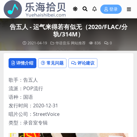
登录
告五人 - 运气来得若有似无（2020/FLAC/分
轨/314M）
2021-04-19
华语音乐
网站推荐
836
0
详情介绍
常见问题
评论建议
歌手：告五人
流派：POP流行
语种：国语
发行时间：2020-12-31
唱片公司：StreetVoice
类型：录音室专辑