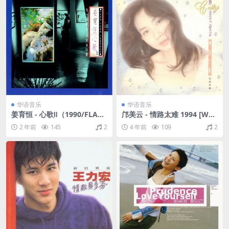
华语音乐
华语音乐
姜育恒 - 心歌Ⅱ（1990/FLAC/
邝美云 - 情路太难 1994 [WAV
分轨/250M）
+CUE/整轨/457M]
2 年前
145
2
4 年前
109
2