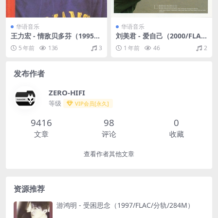
华语音乐
华语音乐
王力宏 - 情敌贝多芬（1995/
刘美君 - 爱自己（2000/FLA
WAV/分轨/467M）
C/分轨/289M）
5 年前
136
3
1 年前
46
2
发布作者
ZERO-HIFI
等级
VIP会员[永久]
9416
98
0
文章
评论
收藏
查看作者其他文章
资源推荐
游鸿明 - 受困思念（1997/FLAC/分轨/284M）