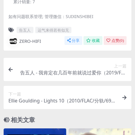
累计销量:
7
如有问题联系管理; 管理微信：SUIXINSHIBEI
告五人
运气来得若有似无
ZERO-HIFI
分享
收藏
点赞(
0
)
上一篇
告五人 - 我肯定在几百年前就说过爱你（2019/FLA
C/分轨/616M）(24bit/48kHz)
下一篇
Ellie Goulding - Lights 10（2010/FLAC/分轨/692
M）(MQA/24bit/44.1kHz)
相关文章