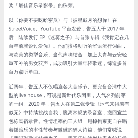
奖「最佳音乐录影带」的殊荣。
以〈你要不要吃哈密瓜〉与〈披星戴月的想你〉在
StreetVoice、YouTube 平台发迹，告五人于 2017 年
后，陆续发行 EP《迷雾之子》与首张专辑《我肯定在几
百年前就说过爱你》。他们擅将动听的华语流行词曲，
与欧美的类型音乐、当代声响结合，加上犬青与云安轻
重互补的男女双声，成功吸引大量年轻歌迷，缔造多首
百万点听单曲。
近两年，告五人不仅唱遍各大音乐节、更完售台湾中大
型的live house，可说是新世代乐团里，人气名列前茅
的一组。2020 年，告五人在第二张专辑《运气来得若有
似无》中持续挑战自我，脱离常规的录音室，搬回宜兰
包栋民宿录音。性情坦率的三人组，甩掉拘束更自在唱
着摇滚乐的率性节奏与微醺的醉人诗篇，他们常喊说