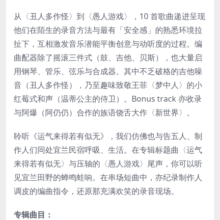
从〈丑人多作怪〉到〈愚人游戏〉，10 首歌曲递进呈现
他们在陌生的录音方法与最有「安全感」的熟悉环境拉
扯下，互相激发音乐潜能平衡创意与动听度的过程。编
曲配器除了摇滚三件式（鼓、吉他、贝斯），也大量启
用钢琴、管乐、弦乐与合成器。其中不乏破格的吉他噪
音（丑人多作怪），乃至趣味致敬王菲〈梦中人〉的小
红莓式和声（温蒂公主的侍卫）。Bonus track 亦收录
与阿爆（阿仍仍）合作的族语饶舌大作〈新世界〉。
聆听《运气来得若有似无》，我们仿佛也与告五人、制
作人们同处宜兰民宿呼吸、生活。在专辑标题曲〈运气
来得若有似无〉与压轴的〈愚人游戏〉尾声，你可以听
见宜兰田野的蝉鸣蛙响。在串场短曲中，亦纪录制作人
调皮的编曲指令，还原那充满欢笑的录音现场。
专辑曲目：