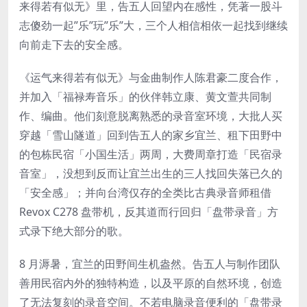
来得若有似无》里，告五人回望内在感性，凭著一股斗
志傻劲一起”乐”玩”乐”大，三个人相信相依一起找到继续
向前走下去的安全感。
《运气来得若有似无》与金曲制作人陈君豪二度合作，
并加入「福禄寿音乐」的伙伴韩立康、黄文萱共同制
作、编曲。他们刻意脱离熟悉的录音室环境，大批人买
穿越「雪山隧道」回到告五人的家乡宜兰、租下田野中
的包栋民宿「小国生活」两周，大费周章打造「民宿录
音室」，没想到反而让宜兰出生的三人找回失落已久的
「安全感」；并向台湾仅存的全类比古典录音师租借
Revox C278 盘带机，反其道而行回归「盘带录音」方
式录下绝大部分的歌。
8 月溽暑，宜兰的田野间生机盎然。告五人与制作团队
善用民宿内外的独特构造，以及平原的自然环境，创造
了无法复刻的录音空间。不若电脑录音便利的「盘带录