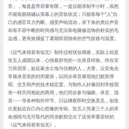
音」，每盘盘带容量有限，一盘仅能录制半小时，虽然
不能靠眼睛确认萤幕上的音轨状况；只能靠每个”人”自
己的感官耳力判断、感受声响流动，录下来的类比声音
却有不容中断的时间感与无法靠电脑修适饰的朴实的毛
边感，更有效捕捉了暑期民宿独有的空气纹路与温度。
《运气来得若有似无》制作过程状似艰难，实际上却是
告五人成团以来，心情最舒坦的一次录音经验。待在宜
兰民宿里，贴近家乡土地与信赖的人，犬青、云安免去
常规录音室的封闭紧张，以同步录音展现他们默契弹
唱、交叉和声的技术稳定度。与制作人好像回到学校宿
舍一样共同相处的两周，他们同步参与编曲、录音、混
音⋯⋯等各种制作环节、日以继夜即时交换意见，创造
出更贴近自己内心想像的专辑。告五人凭著三个人的革
命感情与无可取代的同乡默契交出了这张举重若轻的
《运气来得若有似无》。