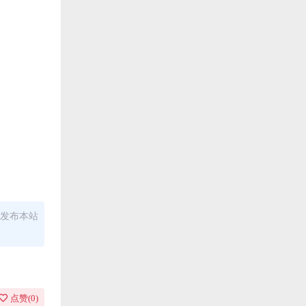
发布本站
点赞(
0
)