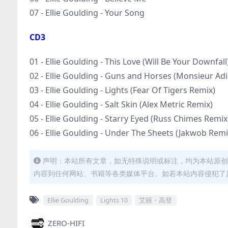
07 - Ellie Goulding - Your Song
CD3
01 - Ellie Goulding - This Love (Will Be Your Downfall
02 - Ellie Goulding - Guns and Horses (Monsieur Ad
03 - Ellie Goulding - Lights (Fear Of Tigers Remix)
04 - Ellie Goulding - Salt Skin (Alex Metric Remix)
05 - Ellie Goulding - Starry Eyed (Russ Chimes Remix
06 - Ellie Goulding - Under The Sheets (Jakwob Remi
声明：本站所有文章，如无特殊说明或标注，均为本站原创
内容到任何网站、书籍等各类媒体平台。如若本站内容侵犯了
Ellie Goulding
Lights 10
艾丽・高登
ZERO-HIFI