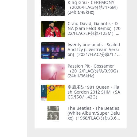
King Gnu - CEREMONY
（2020/FLAC/分轨/476M）
(24bit/48kHz)
Craig David, Galantis - D
NA (Sam Feldt Remix)（20
22/FLAC/EP分轨/123M）
(MQA/24bit/44.1kHz)
twenty one pilots - Scaled
And Icy (Livestream Versi
on)（2021/FLAC/分轨/1.15
G）(MQA/24bit/48kHz)
Passion Pit - Gossamer
（2012/FLAC/分轨/0.99G）
(24bit/96kHz)
皇后乐队1981 Queen - Fla
sh Gordon 2012 SHM（SA
CD/ISO/1.42G）
The Beatles - The Beatles
(White Album/Super Delu
xe)（1968/FLAC/分轨/3.69
G）(MQA/24bit/48kHz)