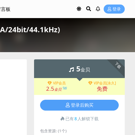
留言板
登录
A/24bit/44.1kHz)
下载
5
金贝
VIP会员
VIP会员[永久]
2.5
免费
5折
金贝
登录后购买
已有
8
人解锁下载
包含资源:
(1个)