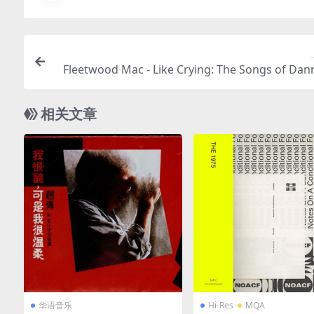
Fleetwood Mac - Like Crying: The Songs of Dann
wan（2025/FLAC/分轨/5
相关文章
华语音乐
Hi-Res
MQA