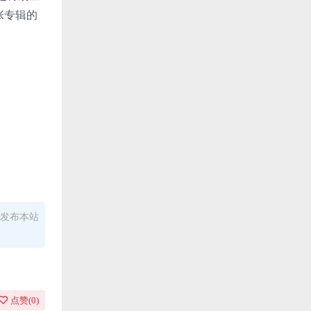
张专辑的
发布本站
点赞(
0
)