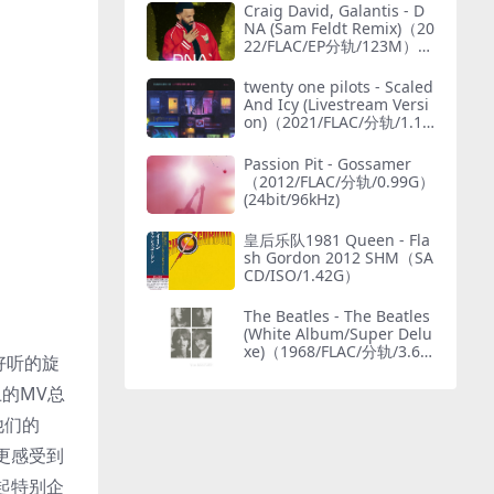
Craig David, Galantis - D
NA (Sam Feldt Remix)（20
22/FLAC/EP分轨/123M）
(MQA/24bit/44.1kHz)
twenty one pilots - Scaled
And Icy (Livestream Versi
on)（2021/FLAC/分轨/1.15
G）(MQA/24bit/48kHz)
Passion Pit - Gossamer
（2012/FLAC/分轨/0.99G）
(24bit/96kHz)
皇后乐队1981 Queen - Fla
sh Gordon 2012 SHM（SA
CD/ISO/1.42G）
The Beatles - The Beatles
(White Album/Super Delu
xe)（1968/FLAC/分轨/3.69
调好听的旋
G）(MQA/24bit/48kHz)
的MV总
他们的
更感受到
起特别企