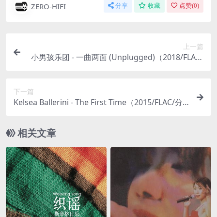
ZERO-HIFI
分享
收藏
点赞(
0
)
上一篇
小男孩乐团 - 一曲两面 (Unplugged)（2018/FLAC/
EP分轨/241M）(24bit/44.1kHz)
下一篇
Kelsea Ballerini - The First Time（2015/FLAC/分
轨/324M）
相关文章