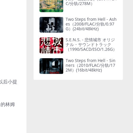
C/分轨/278M）
Two Steps from Hell - Ash
es（2008/FLAC/分轨/0.97
G）(24bit/48kHz)
S.E.N.S. - 悲情城市 オリジ
ナル・サウンドトラック
（1990/SACD/ISO/1.26G）
Two Steps from Hell - Sin
ners（2010/FLAC/分轨/17
2M）(16bit/48kHz)
以后小提
奏的林姆