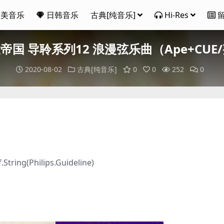
欧美音乐
日韩音乐
古典[纯音乐]
Hi-Res
国 导聆系列12 浪漫弦乐曲（Ape+CUE/
2020-08-02
古典[纯音乐]
0
0
252
0
tring(Philips.Guideline)