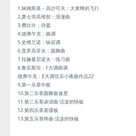
1.林姆斯基－高沙可夫：大黄蜂的飞行
2.萧士塔高维契：浪漫曲
3.费比许：诗篇
4.德弗乍克：曲调
5.史维兰诺：咏叹调
6.普罗高菲夫：圆舞曲
7.拉赫曼尼诺夫：练习曲
8.鲁宾斯坦：F大调曲调
德弗乍克：E大调弦乐小夜曲作品22
9.第一乐章中板
10.第二乐章圆舞曲速度
11.第三乐章诙谐曲·活泼的快板
12.第四乐章甚缓板
13.第五乐章终曲·活泼的快板