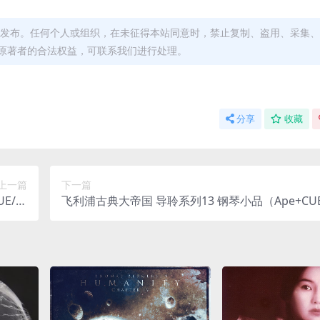
发布。任何个人或组织，在未征得本站同意时，禁止复制、盗用、采集、
原著者的合法权益，可联系我们进行处理。
分享
收藏
上一篇
下一篇
E/整
飞利浦古典大帝国 导聆系列13 钢琴小品（Ape+CU
98M）
轨/263M）