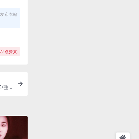
发布本站
点赞(
0
)
E/整