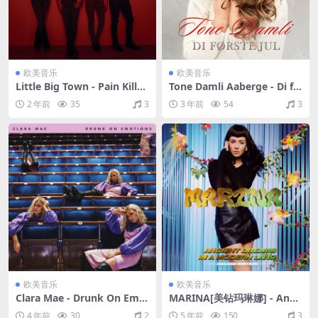
欧美音乐
欧美音乐
Little Big Town - Pain Killer
Tone Damli Aaberge - Di fø
（2014/FLAC/分轨/313M）
rste jul（2014/FLAC/分轨/1
2 年前
35
3
3 年前
54
3
94M）
欧美音乐
欧美音乐
Clara Mae - Drunk On Emo
MARINA[美钻玛琳娜] - Anci
tions（2020/FLAC/分轨/161
ent Dreams In A Modern L
4 年前
30
2
5 年前
150
3