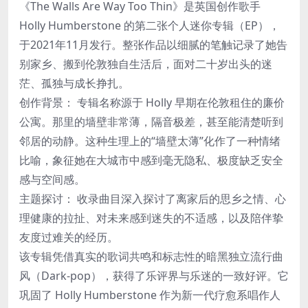
《The Walls Are Way Too Thin》是英国创作歌手
Holly Humberstone 的第二张个人迷你专辑（EP），
于2021年11月发行。整张作品以细腻的笔触记录了她告
别家乡、搬到伦敦独自生活后，面对二十岁出头的迷
茫、孤独与成长挣扎。
创作背景： 专辑名称源于 Holly 早期在伦敦租住的廉价
公寓。那里的墙壁非常薄，隔音极差，甚至能清楚听到
邻居的动静。这种生理上的“墙壁太薄”化作了一种情绪
比喻，象征她在大城市中感到毫无隐私、极度缺乏安全
感与空间感。
主题探讨： 收录曲目深入探讨了离家后的思乡之情、心
理健康的拉扯、对未来感到迷失的不适感，以及陪伴挚
友度过难关的经历。
该专辑凭借真实的歌词共鸣和标志性的暗黑独立流行曲
风（Dark-pop），获得了乐评界与乐迷的一致好评。它
巩固了 Holly Humberstone 作为新一代疗愈系唱作人