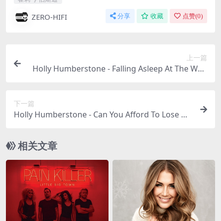
ZERO-HIFI
分享
收藏
点赞(
0
)
上一篇
Holly Humberstone - Falling Asleep At The Whe
el（2020/FLAC/EP分轨/120M）
下一篇
Holly Humberstone - Can You Afford To Lose M
e? (Explicit)（2022/FLAC/分轨/425M）(24bit/44.1
kHz)
相关文章