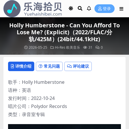
登录
Holly Humberstone - Can You Afford To
Lose Me? (Explicit)（2022/FLAC/分
轨/425M）(24bit/44.1kHz)
2026-05-25
Hi-Res
欧美音乐
31
0
详情介绍
常见问题
评论建议
歌手：Holly Humberstone
语种：英语
发行时间：2022-10-24
唱片公司：Polydor Records
类型：录音室专辑