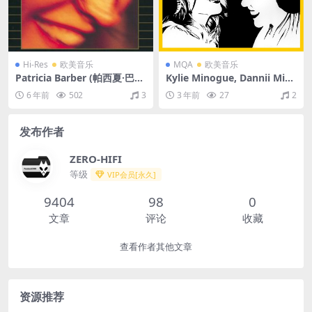
Hi-Res
欧美音乐
MQA
欧美音乐
Patricia Barber (帕西夏·巴
Kylie Minogue, Dannii Min
伯)- Modern Cool 1998/200
ogue - 100 Degrees (Still Di
6 年前
502
3
3 年前
27
2
2-MFSL (SACD/ISO/2.93G)
sco to Me) [with Dannii Mi
nogue]（2016/FLAC/EP分
轨/185M）(MQA/16bit/44.1
发布作者
kHz)
ZERO-HIFI
等级
VIP会员[永久]
9404
98
0
文章
评论
收藏
查看作者其他文章
资源推荐