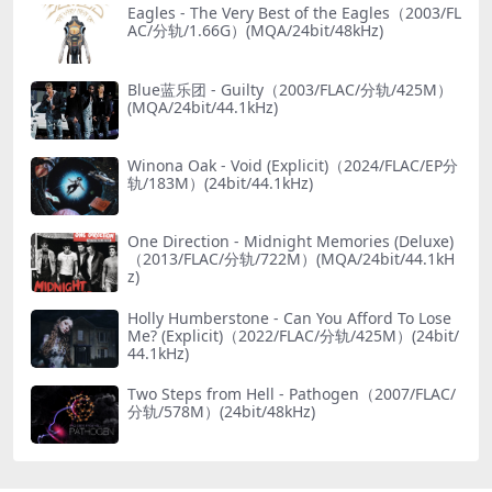
Eagles - The Very Best of the Eagles（2003/FL
AC/分轨/1.66G）(MQA/24bit/48kHz)
Blue蓝乐团 - Guilty（2003/FLAC/分轨/425M）
(MQA/24bit/44.1kHz)
Winona Oak - Void (Explicit)（2024/FLAC/EP分
轨/183M）(24bit/44.1kHz)
One Direction - Midnight Memories (Deluxe)
（2013/FLAC/分轨/722M）(MQA/24bit/44.1kH
z)
Holly Humberstone - Can You Afford To Lose
Me? (Explicit)（2022/FLAC/分轨/425M）(24bit/
44.1kHz)
Two Steps from Hell - Pathogen（2007/FLAC/
分轨/578M）(24bit/48kHz)