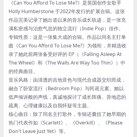
《Can You Afford To Lose Me?》是英国创作女歌手
Holly Humberstone 于2022年发行的扩展合辑。这张
作品完美记录了她出道以来的音乐成长轨迹，是一张充
满私密感与治愈气息的独立流行（Indie Pop）佳作。
专辑性质：这是一张集大成的合辑。作品以同名主打单
曲《Can You Afford To Lose Me?》为领衔，并精选收
录了她此前两张备受好评的 EP（《Falling Asleep At
The Wheel》和《The Walls Are Way Too Thin》）中
的经典曲目。
音乐风格：由清透的吉他音色与现代合成器交织而成，
融合了卧室流行（Bedroom Pop）与民谣元素。她以
低声倾诉般的声线，真诚地探讨了成长阵痛、异地恋的
疏离、心理健康以及自我怀疑等主题。
核心曲目：除了同名主打歌外，专辑还囊括了她早期的
热门代表作如《Scarlett》、《Overkill》、《Please
Don't Leave Just Yet》等。