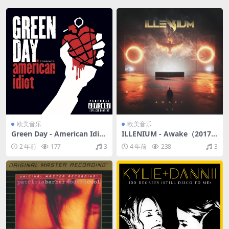
欧美音乐
欧美音乐
Green Day - American Idiot
ILLENIUM - Awake（2017/
(Deluxe)（2004/FLAC/分轨/
FLAC/分轨/357M）
2 年前
177
3
4 年前
238
3
477M）