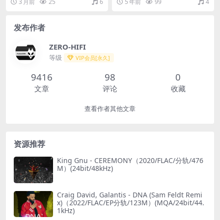
3 月前
25
6
5 年前
99
4
（2023/FLAC/分轨/1.23G）
xe)（2013/FLAC/分轨/542
(24bit/48kHz)
M）
发布作者
ZERO-HIFI
等级
VIP会员[永久]
9416
98
0
文章
评论
收藏
查看作者其他文章
资源推荐
King Gnu - CEREMONY（2020/FLAC/分轨/476
M）(24bit/48kHz)
Craig David, Galantis - DNA (Sam Feldt Remi
x)（2022/FLAC/EP分轨/123M）(MQA/24bit/44.
1kHz)