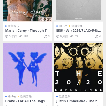
欧美音乐
Hi-Res
华语音乐
Mariah Carey - Through Th
陈蕾 - 念（2024/FLAC/分轨/
e Rain - EP（2002/FLAC/EP
583M）(24bit/48kHz)
5 年前
183
3
9 月前
53
4
分轨/544M）
Hi-Res
欧美音乐
欧美音乐
Drake - For All The Dogs Sc
Justin Timberlake - The 20-
ary Hours Edition (Explicit)
20 Experience - 2 of 2 (Delu