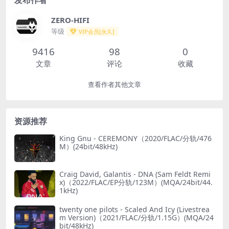
发布作者
ZERO-HIFI
等级
VIP会员[永久]
9416
98
0
文章
评论
收藏
查看作者其他文章
资源推荐
King Gnu - CEREMONY（2020/FLAC/分轨/476
M）(24bit/48kHz)
Craig David, Galantis - DNA (Sam Feldt Remi
x)（2022/FLAC/EP分轨/123M）(MQA/24bit/44.
1kHz)
twenty one pilots - Scaled And Icy (Livestrea
m Version)（2021/FLAC/分轨/1.15G）(MQA/24
bit/48kHz)