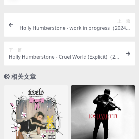
上一篇
Holly Humberstone - work in progress（2024/F
LAC/EP分轨/185M）(24bit/48kHz)
下一篇
Holly Humberstone - Cruel World (Explicit)（202
6/FLAC/分轨/458M）(24bit/44.1kHz)
相关文章