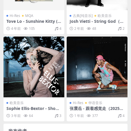
Hi-Res
MQA
古典[纯音乐]
欧美音乐
Tove Lo - Sunshine Kitty (P
Josh Vietti - String God（20
aw Prints Edition)（2019/F
23/FLAC/分轨/180M）
4 年前
105
4
2 年前
48
2
LAC/分轨/762M）(MQA/24b
it/44.1kHz)
欧美音乐
Hi-Res
华语音乐
Sophie Ellis-Bextor - Shoot
张震岳 - 跟着感觉走（2025/F
From The Hip（2003/FLAC/
LAC/分轨/499M）(24bit/48
3 年前
64
3
1 年前
377
4
分轨/366M）
kHz)