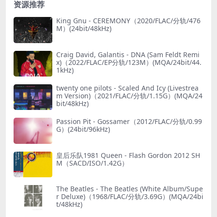
资源推荐
King Gnu - CEREMONY（2020/FLAC/分轨/476
M）(24bit/48kHz)
Craig David, Galantis - DNA (Sam Feldt Remi
x)（2022/FLAC/EP分轨/123M）(MQA/24bit/44.
1kHz)
twenty one pilots - Scaled And Icy (Livestrea
m Version)（2021/FLAC/分轨/1.15G）(MQA/24
bit/48kHz)
Passion Pit - Gossamer（2012/FLAC/分轨/0.99
G）(24bit/96kHz)
皇后乐队1981 Queen - Flash Gordon 2012 SH
M（SACD/ISO/1.42G）
The Beatles - The Beatles (White Album/Supe
r Deluxe)（1968/FLAC/分轨/3.69G）(MQA/24bi
t/48kHz)