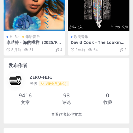
Hi-Res
华语音乐
欧美音乐
李芷婷 - 海的模样（2025/FL
David Cook - The Looking
AC/分轨/442M）(24bit/48k
Glass（2021/FLAC/EP分轨/1
8 月前
51
4
2 年前
64
2
Hz)
53M）
发布作者
ZERO-HIFI
等级
VIP会员[永久]
9416
98
0
文章
评论
收藏
查看作者其他文章