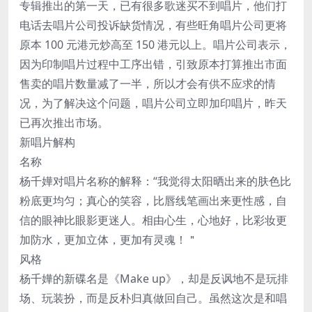
专辑推出的第一天，已有很多歌迷买不到唱片，他们打
电话去唱片公司投诉缺货情况，有些旺角唱片公司更将
原本 100 元港元炒高至 150 港元以上。唱片公司表示，
因为印制唱片过程中工序出错，引致原本打算推出市面
售卖的唱片数量减了一半，所以才会有供不应求的情
况，为了解决这个问题，唱片公司立即加印唱片，昨天
已再次推出市场。
新唱片解构
名称
杨千嬅对唱片名称的解释：“我觉得太阳晒出来的肤色比
粉底更均匀；真心的笑容，比唇线笔画出来更性感，自
信的眼神比眼影更迷人。相由心生，心地好，比彩妆更
加防水，更加立体，更加有灵魂！＂
风格
杨千嬅的新碟名是《Make up》，却是反讽地不是玩排
场、玩装扮，而是反朴归真做回自己。虽然这次是和唱