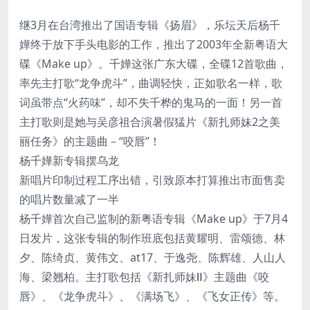
继3月在台湾推出了国语专辑《扬眉》，乐坛天后杨千
嬅终于放下手头电影的工作，推出了2003年全新粤语大
碟《Make up》。千嬅这张广东大碟，全碟12首歌曲，
率先主打歌“龙争虎斗”，曲调轻快，正如歌名一样，歌
词虽带点“火药味”，却不失千桦的鬼马的一面！另一首
主打歌则是她与吴彦祖合演暑假猛片《新扎师妹2之美
丽任务》的主题曲－“咬唇”！
杨千嬅新专辑摆乌龙
新唱片印制过程工序出错，引致原本打算推出市面售卖
的唱片数量减了一半
杨千嬅首次自己监制的新粤语专辑《Make up》于7月4
日发片，这张专辑的制作班底包括黄耀明、雷颂德、林
夕、陈绮贞、黄伟文、at17、于逸尧、陈辉雄、人山人
海、梁翘柏。主打歌包括《新扎师妹Ⅱ》主题曲《咬
唇》、《龙争虎斗》、《满场飞》、《飞女正传》等。