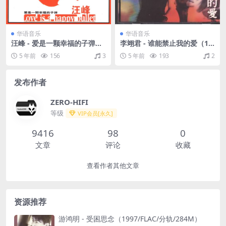
华语音乐
华语音乐
汪峰 - 爱是一颗幸福的子弹
李翊君 - 谁能禁止我的爱（19
（2002/FLAC/分轨/366M）
96/WAV+CUE/整轨/437M）
5 年前
156
3
5 年前
193
2
发布作者
ZERO-HIFI
等级
VIP会员[永久]
9416
98
0
文章
评论
收藏
查看作者其他文章
资源推荐
游鸿明 - 受困思念（1997/FLAC/分轨/284M）