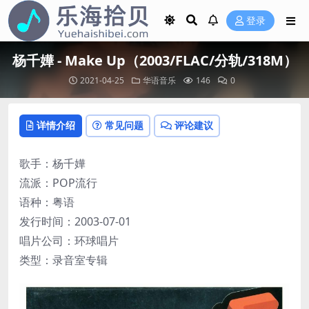
登录
杨千嬅 - Make Up（2003/FLAC/分轨/318M）
2021-04-25
华语音乐
146
0
详情介绍
常见问题
评论建议
歌手：杨千嬅
流派：POP流行
语种：粤语
发行时间：2003-07-01
唱片公司：环球唱片
类型：录音室专辑