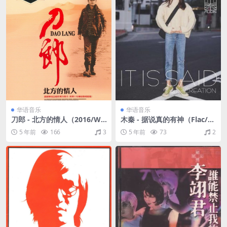
华语音乐
华语音乐
刀郎 - 北方的情人（2016/WA
木秦 - 据说真的有神（Flac/2
V/分轨/1.29G）
9.3M）
5 年前
166
3
5 年前
73
2