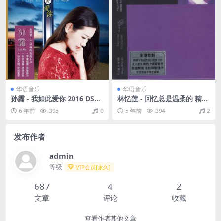
华语音乐
华语音乐
孙露 - 我如此爱你 2016 DSD
林忆莲 - 回忆总是温柔的 精选
（FLAC+CUE/整轨/337M）
04 1991（WAV+CUE/整轨/5
6 年前
395
0
5 年前
394
2
78M）
发布作者
admin
等级
VIP会员[永久]
687
4
2
文章
评论
收藏
查看作者其他文章