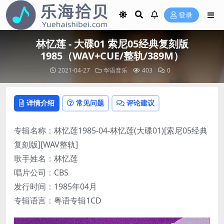
登录
林忆莲 - 大碟01 索尼05经典复刻版
1985（WAV+CUE/整轨/389M）
2021-04-27
华语音乐
403
0
详情介绍
常见问题
评论建议
专辑名称：林忆莲1985-04-林忆莲(大碟01)[索尼05经典
复刻版][WAV整轨]
歌手姓名：林忆莲
唱片公司：CBS
发行时间：1985年04月
专辑语言：粤语专辑1CD