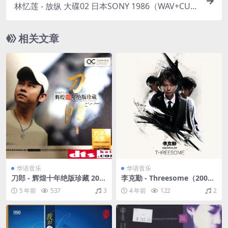
林忆莲 - 放纵 大碟02 日本SONY 1986（WAV+CUE/
整轨/579M）
相关文章
华语音乐
华语音乐
刀郎 - 辉煌十年绝版珍藏 201
李克勤 - Threesome（2009/
4（WAV/分轨/2.22G）
FLAC/分轨/254M）
5 年前
537
3
4 年前
122
2