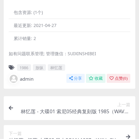
包含资源:
(1个)
最近更新:
2021-04-27
累计销量:
2
如有问题联系管理; 管理微信：SUIXINSHIBEI
1986
放纵
林忆莲
admin
分享
收藏
点赞(
0
)
上一篇
林忆莲 - 大碟01 索尼05经典复刻版 1985（WAV+C
UE/整轨/389M）
下一篇