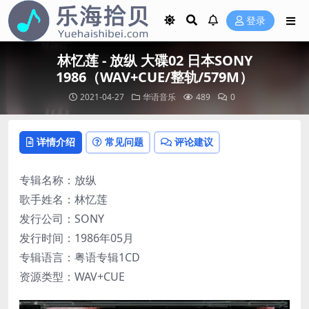
登录
林忆莲 - 放纵 大碟02 日本SONY
1986（WAV+CUE/整轨/579M）
2021-04-27
华语音乐
489
0
详情介绍
常见问题
评论建议
专辑名称：放纵
歌手姓名：林忆莲
发行公司：SONY
发行时间：1986年05月
专辑语言：粤语专辑1CD
资源类型：WAV+CUE