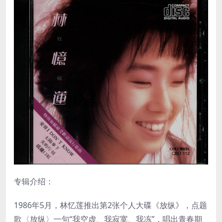
专辑介绍：
1986年5月，林忆莲推出第2张个人大碟《放纵》，点题
歌〈放纵〉一句“我空虚、我寂寞、我冻”，唱出青春期