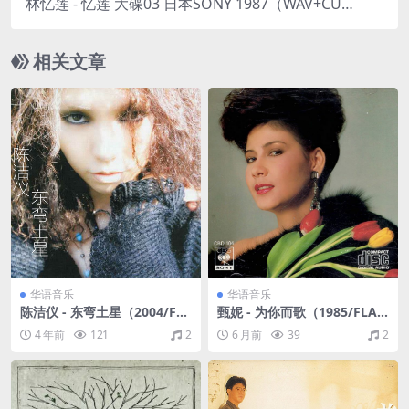
林忆莲 - 忆莲 大碟03 日本SONY 1987（WAV+CUE/
整轨/431M）
相关文章
华语音乐
华语音乐
陈洁仪 - 东弯土星（2004/FL
甄妮 - 为你而歌（1985/FLA
AC/分轨/257M）
C/分轨/226M）
4 年前
121
2
6 月前
39
2