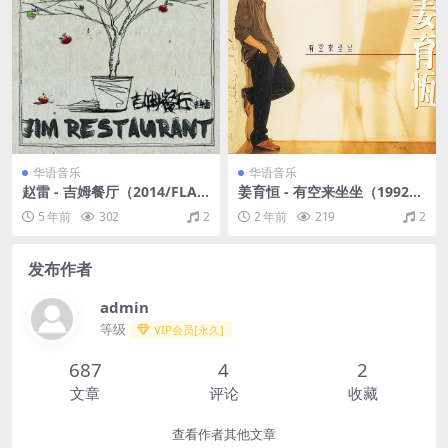
华语音乐
华语音乐
赵雷 - 吉姆餐厅（2014/FLA
姜育恒 - 有空来坐坐（1992/F
C/分轨/301M）
LAC/分轨/249M）
5 年前
302
2
2 年前
219
2
发布作者
admin
等级
VIP会员[永久]
687
4
2
文章
评论
收藏
查看作者其他文章