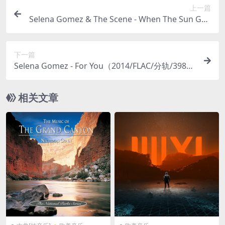
上一篇
Selena Gomez & The Scene - When The Sun Goe
s Down（2011/FLAC/分轨/336M）
下一篇
Selena Gomez - For You（2014/FLAC/分轨/398
M）
相关文章