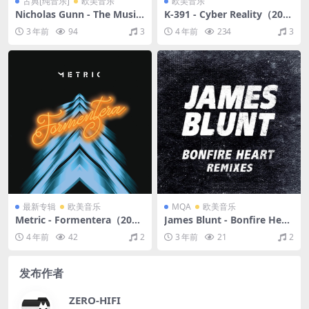
古典[纯音乐]
欧美音乐
欧美音乐
Nicholas Gunn - The Music
K-391 - Cyber Reality（202
of the Grand Canyon（199
2/FLAC/分轨/300M）
3 年前
94
3
4 年前
234
3
5/FLAC/分轨/339M）
最新专辑
欧美音乐
MQA
欧美音乐
Metric - Formentera（202
James Blunt - Bonfire Hear
0/FLAC/分轨/378M）
t Remixes（2013/FLAC/分
4 年前
42
2
3 年前
21
2
轨/115M）(MQA/16bit/44.1
kHz)
发布作者
ZERO-HIFI