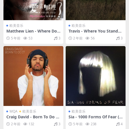
欧美音乐
欧美音乐
Matthew Lien - Where Doe
Travis - Where You Stand
s Love Go（2013/FLAC/分
（2013/FLAC/分轨/245M）
5 年前
53
3
2 年前
56
3
轨/279M）
MQA
欧美音乐
欧美音乐
Craig David - Born To Do It
Sia - 1000 Forms Of Fear (D
（2001/FLAC/分轨/336M）
eluxe Version)（2014/FLA
2 年前
132
3
5 年前
238
4
(MQA/16bit/44.1kHz)
C/分轨/573M）