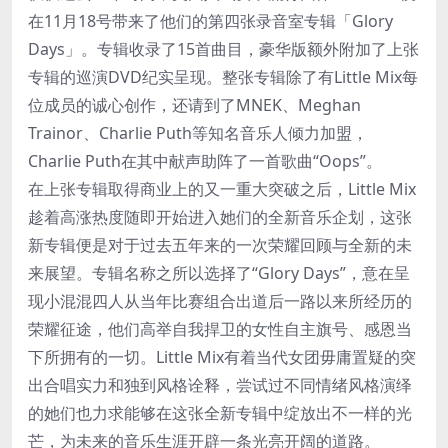
在11月18号带来了他们的第四张录音室专辑「Glory
Days」。专辑收录了15首曲目，豪华版额外附加了上张
专辑的巡演DVD纪实呈现。整张专辑除了有Little Mix每
位成员的诚心创作，还请到了MNEK、Meghan
Trainor、Charlie Puth等知名音乐人倾力加盟，
Charlie Puth在其中献声助阵了一首歌曲“Oops”。
在上张专辑取得商业上的又一重大突破之后，Little Mix
趁着高涨热度随即开始进入她们的全新音乐企划，这张
新专辑便是对于过去五年来的一次荣耀回顾与全新的未
来展望。专辑名称之所以选择了“Glory Days”，意在呈
现小混混四人从当年比赛组合出道后一路以来所经历的
荣耀征途，他们高举自我捍卫的女性自主旗号、感恩当
下所拥有的一切。Little Mix有着当代女团毋庸置疑的突
出合唱实力和独到风格诠释，尝试过不同情绪风格演绎
的她们也力求能够在这张全新专辑中绽放出不一样的光
芒，为未来的音乐生涯开辟一条光亮开阔的道路。