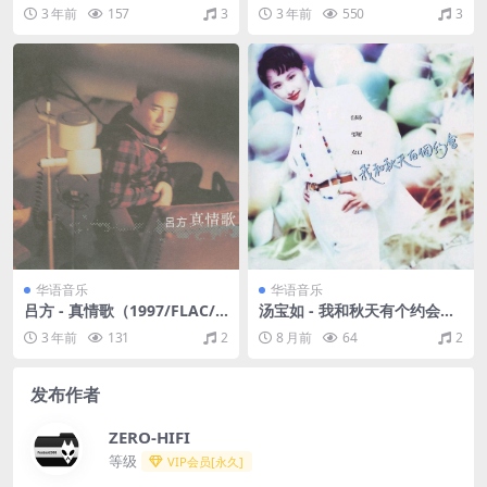
AC/分轨/249M）
分轨/297M）
3 年前
157
3
3 年前
550
3
华语音乐
华语音乐
吕方 - 真情歌（1997/FLAC/
汤宝如 - 我和秋天有个约会
分轨/271M）
（1993/FLAC/分轨/289M）
3 年前
131
2
8 月前
64
2
发布作者
ZERO-HIFI
等级
VIP会员[永久]