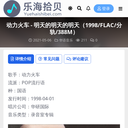
登录
动力火车 - 明天的明天的明天（1998/FLAC/分
轨/388M）
2021-05-06
华语音乐
211
0
详情介绍
常见问题
评论建议
歌手：动力火车
流派：POP流行语
种：国语
发行时间：1998-04-01
唱片公司：华研国际
音乐类型：录音室专辑