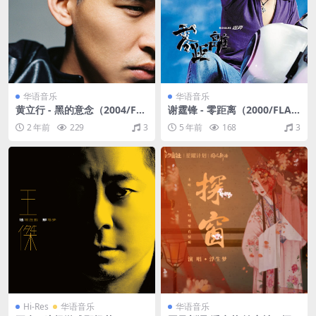
华语音乐
华语音乐
黄立行 - 黑的意念（2004/FL
谢霆锋 - 零距离（2000/FLA
AC/分轨/276M）
C/分轨/294M）
2 年前
229
3
5 年前
168
3
Hi-Res
华语音乐
华语音乐