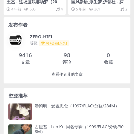
王杰 - 这场游戏那场梦（202
国风新语,浮生梦,汐音社 - 探
3/FLAC/分轨/605M）(24bit/
窗（Flac/23.2M）
4 年前
680
4
5 年前
361
2
48kHz))
发布作者
ZERO-HIFI
等级
VIP会员[永久]
9416
98
0
文章
评论
收藏
查看作者其他文章
资源推荐
游鸿明 - 受困思念（1997/FLAC/分轨/284M）
古巨基 - Leo Ku 同名专辑（1999/FLAC/分轨/30
8M）