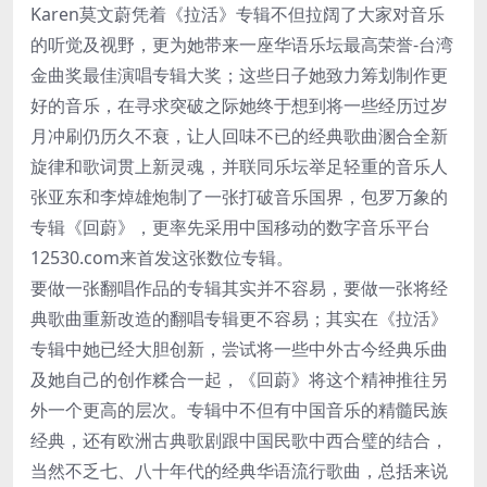
Karen莫文蔚凭着《拉活》专辑不但拉阔了大家对音乐
的听觉及视野，更为她带来一座华语乐坛最高荣誉-台湾
金曲奖最佳演唱专辑大奖；这些日子她致力筹划制作更
好的音乐，在寻求突破之际她终于想到将一些经历过岁
月冲刷仍历久不衰，让人回味不已的经典歌曲溷合全新
旋律和歌词贯上新灵魂，并联同乐坛举足轻重的音乐人
张亚东和李焯雄炮制了一张打破音乐国界，包罗万象的
专辑《回蔚》，更率先采用中国移动的数字音乐平台
12530.com来首发这张数位专辑。
要做一张翻唱作品的专辑其实并不容易，要做一张将经
典歌曲重新改造的翻唱专辑更不容易；其实在《拉活》
专辑中她已经大胆创新，尝试将一些中外古今经典乐曲
及她自己的创作糅合一起，《回蔚》将这个精神推往另
外一个更高的层次。专辑中不但有中国音乐的精髓民族
经典，还有欧洲古典歌剧跟中国民歌中西合璧的结合，
当然不乏七、八十年代的经典华语流行歌曲，总括来说