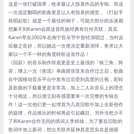
这是一张打破国界，收录最让人惊喜作品的专辑。而这
一次选定翻唱的歌曲更是让人有惊喜的感觉，《打起手
鼓唱起歌》就是一个最佳的例子，可能大部分的乐迷都
想象不到Karen会跟这首民族经典有任何关联，其实
Karen早在2002年在南宁音乐节中曾经演唱过，当时反
应极之良好，所以她这一次便决定重新演绎，务求让大
家以一个不一样的角度聆听这首作品！
《回蔚》的音乐制作班底更是史上最强的「铁三角」阵
容；继上一次《密流》单曲跟张亚东合作过之后，歌曲
在中国移动音乐平台中发布过后受到高度的注视，彩铃
及歌曲的下载量更是非常高，加上二人在音乐上的理念
十分相近，所以便立刻有感需要来一次完整的专辑合
作！这一次他们更一起埋首为几首旧歌中加上全新创作
的旋律，作品推出的时候将必引起瞩目。另外当然少不
了和Karen合作无间的填词人李焯雄，为了要在旧歌的
歌词中加上新词，想出关联并延伸其意思实在是很困