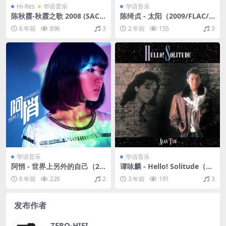
Hi-Res
华语音乐
华语音乐
陈秋霞-秋霞之歌 2008 (SAC
陈绮贞 - 太阳（2009/FLAC/
D/ISO/1.77G)
分轨/263M）
6 年前
896
3
2 年前
155
3
华语音乐
华语音乐
阿悄 - 世界上另外的自己（20
谭咏麟 - Hello! Solitude（19
13/FLAC/分轨/266M）
87/FLAC/分轨/312M）
6 年前
226
2
3 年前
191
3
发布作者
ZERO-HIFI