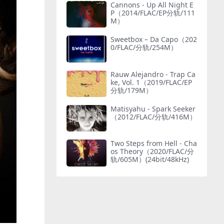
Cannons - Up All Night E
P（2014/FLAC/EP分轨/111
M）
Sweetbox – Da Capo（202
0/FLAC/分轨/254M）
Rauw Alejandro - Trap Ca
ke, Vol. 1（2019/FLAC/EP
分轨/179M）
Matisyahu - Spark Seeker
（2012/FLAC/分轨/416M）
Two Steps from Hell - Cha
os Theory（2020/FLAC/分
轨/605M）(24bit/48kHz)