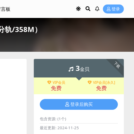
留言板
登录
AC/分轨/358M）
下载
3
金贝
VIP会员
VIP会员[永久]
免费
免费
登录后购买
包含资源:
(1个)
最近更新:
2024-11-25