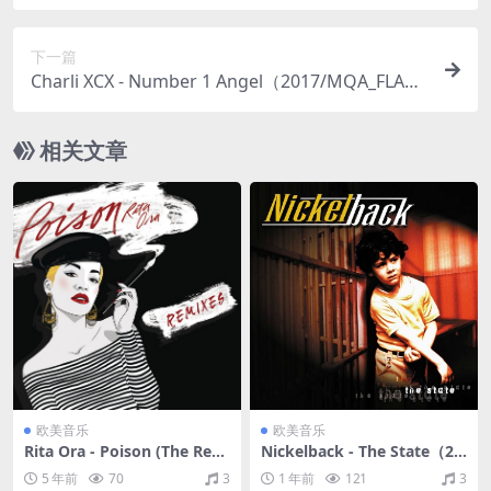
下一篇
Charli XCX - Number 1 Angel（2017/MQA_FLAC/
分轨/262M）
相关文章
欧美音乐
欧美音乐
Rita Ora - Poison (The Rem
Nickelback - The State（20
ixes)（2015/FLAC/EP分轨/1
00/FLAC/分轨/274M）
5 年前
70
3
1 年前
121
3
36M）