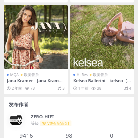
MQA
欧美音乐
Hi-Res
欧美音乐
Jana Kramer - Jana Kramer
Kelsea Ballerini - kelsea（2
同名专辑（2012/FLAC/分轨/
020/FLAC/分轨/476M）(24b
2 年前
73
3
1 年前
38
4
282M）(MQA/16bit/44.1kH
it/44.1kHz)
z)
发布作者
ZERO-HIFI
等级
VIP会员[永久]
9416
98
0