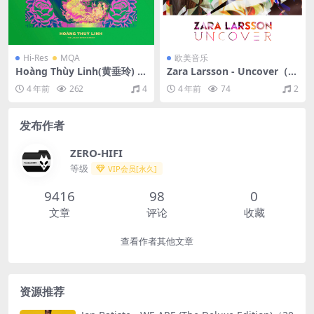
Hi-Res
MQA
欧美音乐
Hoàng Thùy Linh(黄垂玲) -
Zara Larsson - Uncover（2
Hoang（2019/FLAC/分轨/3
015/FLAC/EP分轨/163M）
4 年前
262
4
4 年前
74
2
06M）(MQA/24bit/44.1kH
z)
发布作者
ZERO-HIFI
等级
VIP会员[永久]
9416
98
0
文章
评论
收藏
查看作者其他文章
资源推荐