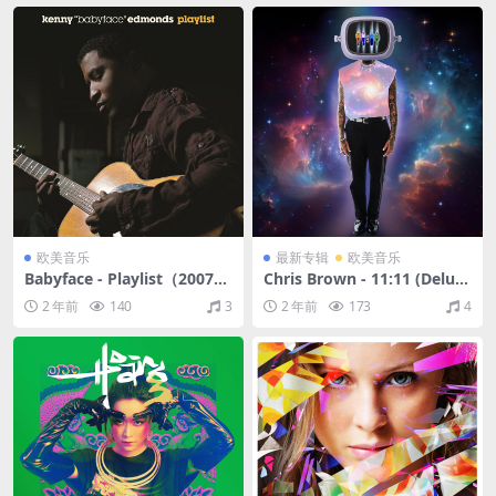
欧美音乐
最新专辑
欧美音乐
Babyface - Playlist（2007/F
Chris Brown - 11:11 (Delux
LAC/分轨/308M）
e)（2024/FLAC/分轨/731
2 年前
140
3
2 年前
173
4
M）