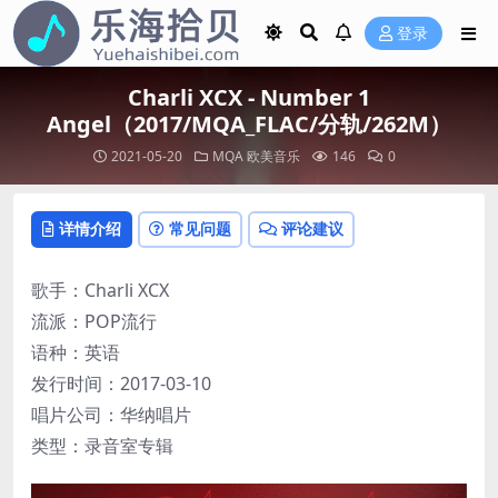
登录
Charli XCX - Number 1
Angel（2017/MQA_FLAC/分轨/262M）
2021-05-20
MQA
欧美音乐
146
0
详情介绍
常见问题
评论建议
歌手：Charli XCX
流派：POP流行
语种：英语
发行时间：2017-03-10
唱片公司：华纳唱片
类型：录音室专辑