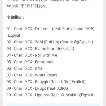
Angel》于3月10日发布。
专辑曲目：
01 - Charli XCX - Dreamer (feat. Starrah and RAYE)
(Explicit)
02 - Charli XCX - 3AM (Pull Up) (feat. MØ)(Explicit)
03 - Charli XCX - Blame It on U(Explicit)
04 - Charli XCX - Roll with Me
05 - Charli XCX - Emotional
06 - Charli XCX - ILY2
07 - Charli XCX - White Roses
08 - Charli XCX - Babygirl (feat. Uffie)(Explicit)
09 - Charli XCX - Drugs (feat. ABRA)
10 - Charli XCX - Lipgloss (feat. CupcakKe)(Explicit)