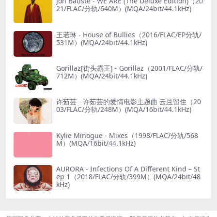
Jon Batiste - WE ARE (The Deluxe Edition)（20
21/FLAC/分轨/640M）(MQA/24bit/44.1kHz)
王若琳 - House of Bullies（2016/FLAC/EP分轨/
531M）(MQA/24bit/44.1kHz)
Gorillaz[街头霸王] - Gorillaz（2001/FLAC/分轨/
712M）(MQA/24bit/44.1kHz)
许茹芸 - 许茹芸的爱情电影主题曲 云且留住（20
03/FLAC/分轨/248M）(MQA/16bit/44.1kHz)
Kylie Minogue - Mixes（1998/FLAC/分轨/568
M）(MQA/16bit/44.1kHz)
AURORA - Infections Of A Different Kind – St
ep 1（2018/FLAC/分轨/399M）(MQA/24bit/48
kHz)