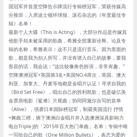
国冠军并首度空降告示牌流行专辑榜冠军，荣获传媒高
分推崇，入席波士顿环球报、滚石杂志的《年度最佳专
辑》名单！
最新个人大碟《This is Acting》，大部分作品是作嫁其
他歌手却未被采用的歌曲，希雅全部重新诠释。论及专
辑的名称，希雅表示︰这不只是流行音乐。因为里面的
歌，都是我为别人所写，并没有谱入自己的故事，要我
形容的话，我会说︰“这比较像角色扮演，非常有趣。”
空降澳洲冠军+英国第3名+美国NO.4席次，英国、澳大
利亚、加拿大、丹麦等地都是金唱片认证！寻求自我的
《Bird Set Free》，唱出自己的胜利凯歌，也是破亿美
金票房电影《鲨滩》片尾曲；协同阿黛尔合写的首单
《Alive》，强袭日本国际榜冠军，制霸美国流行 抒情
+舞曲三榜，摘下澳洲白金唱片并入选澳洲深具影响力
电台Triple J的「2015年百大热门单曲」名单；专辑中唯
一写给自己的歌《One Million Bullets》，表态为爱的