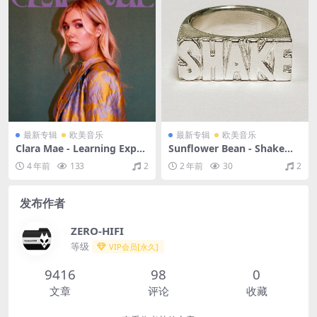
最新专辑
欧美音乐
最新专辑
欧美音乐
Clara Mae - Learning Exper
Sunflower Bean - Shake（2
ience（2022/FLAC/EP分轨/1
024/FLAC/EP分轨/111M）
4 年前
133
2
2 年前
30
2
17M）
发布作者
ZERO-HIFI
等级
VIP会员[永久]
9416
98
0
文章
评论
收藏