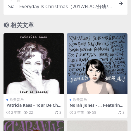
Sia – Everyday Is Christmas（2017/FLAC/分轨/25
0M）
相关文章
欧美音乐
欧美音乐
Patricia Kaas - Tour De Cha
Norah Jones - … Featuring
rme（1994/FLAC/分轨/497
Norah Jones（2010/FLAC/
2 年前
22
3
2 年前
58
3
M）
分轨/417M）