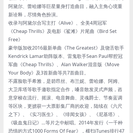
阿黛尔、蕾哈娜等巨星量身打造曲目，融入主角心境重
新诠释，尽情角色扮演。
收录与阿黛尔合写主打《Alive》、全美4周冠军
《Cheap Thrills》及电影《鲨滩》片尾曲《Bird Set
Free》
豪华版加收2016最新单曲《The Greatest》及饶舌歌手
Kendrick Lamar助阵版本、雷鬼歌手Sean Paul帮腔冠
军曲《Cheap Thrills》、Alan Walker混音版《Move
Your Body》及3首新曲等共7首曲目。
不露脸歌手希雅，是碧昂丝、布兰妮、蕾哈娜、阿姆、
大卫库塔等歌手邀歌指定合作，嗓音散发灵式声频，咨
意穿梭在流行、摇滚、电音舞曲、灵魂爵士、节奏蓝调
等区块，更掳获一大票影集厂商的欢迎，陆续在《六尺
之下》、《实习医生》、《绯闻女孩》、《尼基塔》、
《吸血鬼日记》…等片之中献唱。2014年发行《一千种
恐惧的方式1000 Forms Of Fear》，横扫iTunes排行47