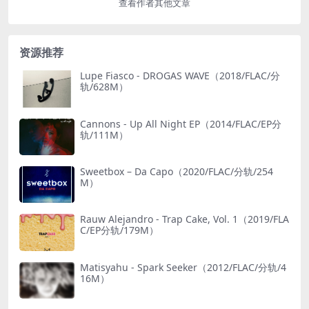
查看作者其他文章
资源推荐
Lupe Fiasco - DROGAS WAVE（2018/FLAC/分
轨/628M）
Cannons - Up All Night EP（2014/FLAC/EP分
轨/111M）
Sweetbox – Da Capo（2020/FLAC/分轨/254
M）
Rauw Alejandro - Trap Cake, Vol. 1（2019/FLA
C/EP分轨/179M）
Matisyahu - Spark Seeker（2012/FLAC/分轨/4
16M）