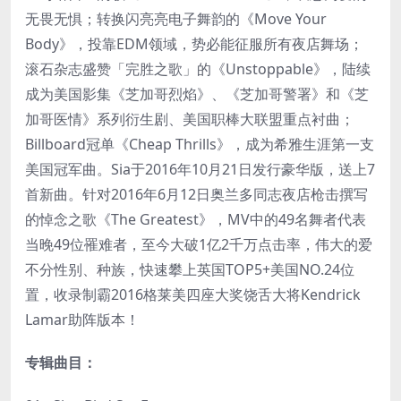
无畏无惧；转换闪亮亮电子舞韵的《Move Your
Body》，投靠EDM领域，势必能征服所有夜店舞场；
滚石杂志盛赞「完胜之歌」的《Unstoppable》，陆续
成为美国影集《芝加哥烈焰》、《芝加哥警署》和《芝
加哥医情》系列衍生剧、美国职棒大联盟重点衬曲；
Billboard冠单《Cheap Thrills》，成为希雅生涯第一支
美国冠军曲。Sia于2016年10月21日发行豪华版，送上7
首新曲。针对2016年6月12日奥兰多同志夜店枪击撰写
的悼念之歌《The Greatest》，MV中的49名舞者代表
当晚49位罹难者，至今大破1亿2千万点击率，伟大的爱
不分性别、种族，快速攀上英国TOP5+美国NO.24位
置，收录制霸2016格莱美四座大奖饶舌大将Kendrick
Lamar助阵版本！
专辑曲目：