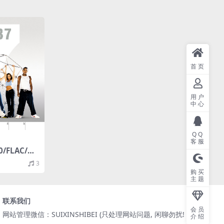
首页
用户
中心
QQ
客服
00/FLAC/分
3
购买
主题
联系我们
会员
网站管理微信：SUIXINSHIBEI (只处理网站问题, 闲聊勿扰! )
介绍