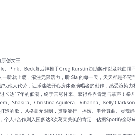
曲原创女王
P!nk、Beck幕后神推手Greg Kurstin协助製作以及歌曲撰
新创作，让人一听就上瘾，灌注无限活力，听 Sia 的每一天，天天都是圣诞
皆找他人代劳，让乐迷敞开心房体会演唱者的创作，感受渲染力
过长达17年的低潮，终于苦尽甘来、获得各界肯定与掌声！举凡Ce
m、Shakira、Christina Aguilera、Rihanna、Kelly Clarkson
唱过Sia量身打造的歌，风格毫无限制，贯穿流行、摇滚、电音舞曲、灵魂
个人+合作则入围多达8次葛莱美奖的肯定！佔据Spotify全球