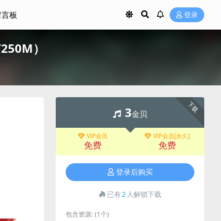
留言板
登录
轨/250M）
下载
3
金贝
VIP会员
VIP会员[永久]
免费
免费
登录后购买
已有
2
人解锁下载
包含资源:
(1个)