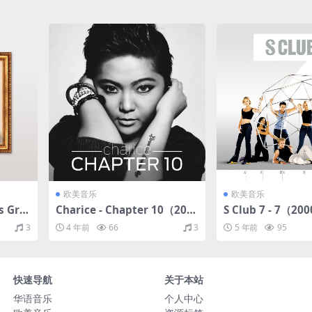
欧美音乐
欧美音乐
s Gra
Charice - Chapter 10（201
S Club 7 - 7（20
/265
3/FLAC/分轨/334M）
轨/370M）
3
4 年前
66
3
5 年前
95
Hz)
快速导航
关于本站
华语音乐
个人中心