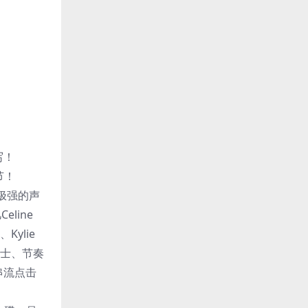
写！
节！
极强的声
line
、Kylie
爵士、节奏
串流点击