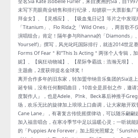
全名Sia Kate Isobelle Furler，来自澳洲的Sia，
未写下亮眼商业销售和排行纪录，却掳获一大票影集厂
拜金女】、【灵感应】、【吸血鬼日记】等片之中发现声迹。载
「Titanium」、Flo Rida之「Wild Ones
演唱组合』肯定！隔年参与Rihanna的「Diamonds」、Ne-Yo第一
Yourself)」撰写，风光叱吒国际排行，就连2014世足
Forms Of Fear＂和“This Is Acting＂
妮】、【疯狂动物城】、【星际争霸战：浩瀚无垠】、
主题曲，2度获得提名金球奖！
离开合作多年的旧东家，转加盟华纳音乐集团的Sia送上首张原
诞专辑，没有任何翻唱曲目，10首全是原创之作，邀请复古双人
度製作人』，也是Adele、P!nk、Beck幕后神推手Greg K
场，欢乐无比的旋律加上琅琅上口曲调，让大家敞开双臂
Cane Lane」，有著复古传统摇摆律动，可以随乐翩
加入福音唱合，在寒冷季节中足以温暖心灵；一听就能跟
的「Puppies Are Forever」加上阳光照耀之「S