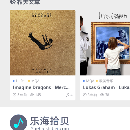
相关文章
Hi-Res
MQA
MQA
欧美音乐
Imagine Dragons - Mercur
Lukas Graham - Luka
y - Act 1（2021/FLAC/分轨/5
ham（2016/FLAC/分轨
5 年前
145
4
3 年前
78
00M）(MQA/24bit/44.1kHz)
M）(MQA/16bit/44.1k