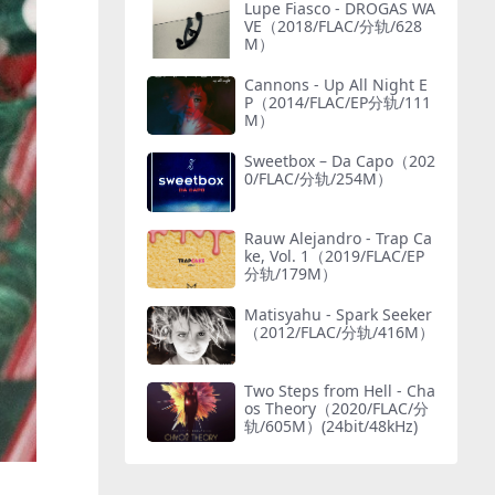
Lupe Fiasco - DROGAS WA
VE（2018/FLAC/分轨/628
M）
Cannons - Up All Night E
P（2014/FLAC/EP分轨/111
M）
Sweetbox – Da Capo（202
0/FLAC/分轨/254M）
Rauw Alejandro - Trap Ca
ke, Vol. 1（2019/FLAC/EP
分轨/179M）
Matisyahu - Spark Seeker
（2012/FLAC/分轨/416M）
Two Steps from Hell - Cha
os Theory（2020/FLAC/分
轨/605M）(24bit/48kHz)