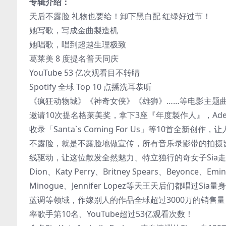
专辑介绍：
天后不露脸 礼物也要给！卸下黑白配 红绿好过节！
她写歌，写成金曲製造机
她唱歌，唱到超越生理极致
葛莱美 8 度提名普天同庆
YouTube 53 亿次观看目不转睛
Spotify 全球 Top 10 点播洗耳恭听
《疯狂动物城》《神奇女侠》《雄狮》……等电影主题
邀请10次提名格莱美奖，拿下3座『年度製作人』，Adele、
收录「Santa`s Coming For Us」等10首全
不露脸，就是不露脸地做宣传，所有音乐录影带的拍摄
线驱动，让这位散发全然魅力、特立独行的奇女子Sia走
Dion、Katy Perry、Britney Spears、Beyonce、Emine
Minogue、Jennifer Lopez等天王天后们都
蓝调等领域，作嫁别人的作品全球超过3000万的销售量，
率歌手第10名、YouTube超过53亿观看次数！