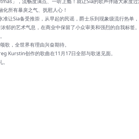
ay Is Christmas」，流畅度满点、一听上瘾！就让Sia的歌声伴随大家
融化所有暴戾之气、抚慰人心！
准让Sia备受推崇，从早起的民谣，爵士乐到现象级流行热单
着浓郁的艺术气息，在商业中保留了小众审美和强烈的自我标签
量。
创颂歌，全世界有理由兴奋期待。
 Kurstin创作的歌曲在11月17日全部与歌迷见面。
礼。