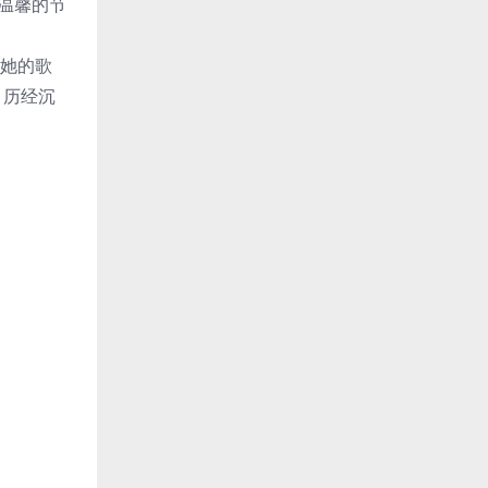
度过温馨的节
，她的歌
。历经沉