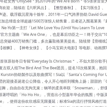
自1997年处女秀“OnlySee＂到2010年的“We Are Born＂等5张录
商欢迎，陆续在【六呎风云】、【整型春秋】、【实习医生】、
浮载沉星海十馀年，2011年一口气跨界协助 David Guet
」，两首歌不仅加总缔造全球超越1500万张惊人销售量，后者还入围葛莱美『
主打「Let Me Love You (Until You Learn To Love
赛官方主题曲「We Are One」，也是幕后功臣之一！终于交出“10
两张个人专辑，加总突破400万销售门槛，多次赢取格莱美提名。陆续替【滑稽
【雄狮】、【神奇女侠】、【小马宝莉大电影】等电影、动画撰
创冬日专辑“Everyday Is Christmas＂，不似大部分歌
组The Bird And The Bee团员，提名10次格莱美，抱
urstin协助製作以及歌曲撰写！Sia以「Santa`s Coming For
的迎接圣诞老公公降临，令人开心地听到嘴角上扬；甜甜的「Ca
翩起舞，自由自在无拘无束；钢琴的柔美串联「Snowman」，舒
著哼唱的「Ho Ho Ho」，营造出小型嘉年华会的氛围；中版
unshine」，使得这份欢欣感应无限蔓延；标准Sia的流行抒情风格打造