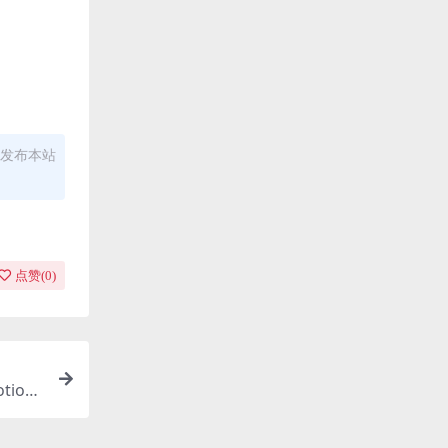
发布本站
点赞(
0
)
otion
4.1kH