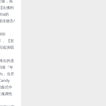
音室大碟，虽
【比佛利
ta的
最佳饶舌/
00
戏】、【安
写或演唱
手推出的圣
回3座『年
 Us」当开
ndy
缓曲式中
灵魂调性