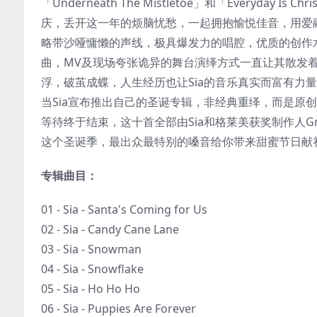
「Underneath The Mistletoe」和「Everyd
庆，丢开这一年的烦脑忧愁，一起拥抱愉悦佳音，用爱
略带沙哑慵懒的声线，极具爆发力的唱腔，优质的创作水
曲，MV及现场夸张诡异的舞台演绎方式一直让其散发
浮，破茧成蝶，人生经历也让Sia的音乐真实而富有力
当Sia宣布推出自己的圣诞专辑，非经典重绎，而是原
等待终于结束，这十首全部由Sia和格莱美获奖制作人Greg
这个圣诞季，最出众最特别的嗓音给你带来甜蜜节日献
专辑曲目：
01 - Sia - Santa's Coming for Us
02 - Sia - Candy Cane Lane
03 - Sia - Snowman
04 - Sia - Snowflake
05 - Sia - Ho Ho Ho
06 - Sia - Puppies Are Forever