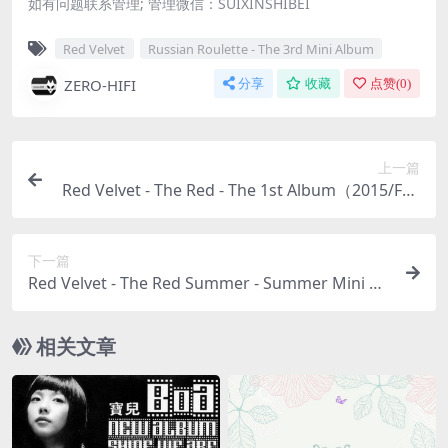
如有问题联系管理; 管理微信：SUIXINSHIBEI
Red Velvet
Russian Roulette - The 3rd Mini Album
ZERO-HIFI
分享
收藏
点赞(
0
)
上一篇
Red Velvet - The Red - The 1st Album（2015/FLA
C/分轨/259M）
下一篇
Red Velvet - The Red Summer - Summer Mini Al
bum（2017/FLAC/EP分轨/134M）
相关文章