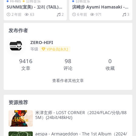
Hi-Res
日韩音乐
日韩音乐
SUNMI(宣美) - 꼬리 (TAIL)
滨崎步 Ayumi Hamasaki - A
（2021/FLAC/EP分轨/86.9
BALLADS（2003/FLAC/分
2 年前
63
2
6 年前
971
3
M）(24bit/48kHz)
轨/477M）
发布作者
ZERO-HIFI
等级
VIP会员[永久]
9416
98
0
文章
评论
收藏
查看作者其他文章
资源推荐
米津玄师 - LOST CORNER（2024/FLAC/分轨/88
5M）(24bit/48kHz)
aespa - Armageddon - The 1st Album（2024/