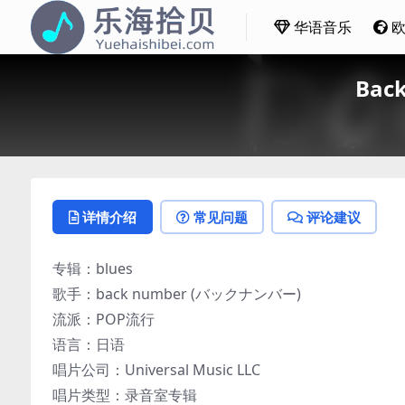
华语音乐
Bac
详情介绍
常见问题
评论建议
专辑：blues
歌手：back number (バックナンバー)
流派：POP流行
语言：日语
唱片公司：Universal Music LLC
唱片类型：录音室专辑