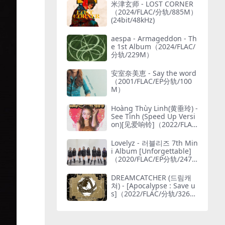
米津玄师 - LOST CORNER
（2024/FLAC/分轨/885M）
(24bit/48kHz)
aespa - Armageddon - Th
e 1st Album（2024/FLAC/
分轨/229M）
安室奈美恵 - Say the word
（2001/FLAC/EP分轨/100
M）
Hoàng Thùy Linh(黄垂玲) -
See Tình (Speed Up Versi
on)[见爱响铃]（2022/FLA
C/Single单曲/30.9M）(MQ
A/24bit/48kHz)
Lovelyz - 러블리즈 7th Min
i Album [Unforgettable]
（2020/FLAC/EP分轨/247
M）(24bit/48kHz)
DREAMCATCHER (드림캐
쳐) - [Apocalypse : Save u
s]（2022/FLAC/分轨/326
M）