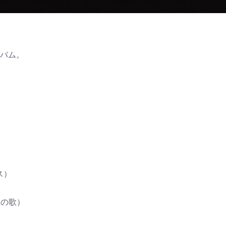
ルバム。
）
ース）
える人の歌）