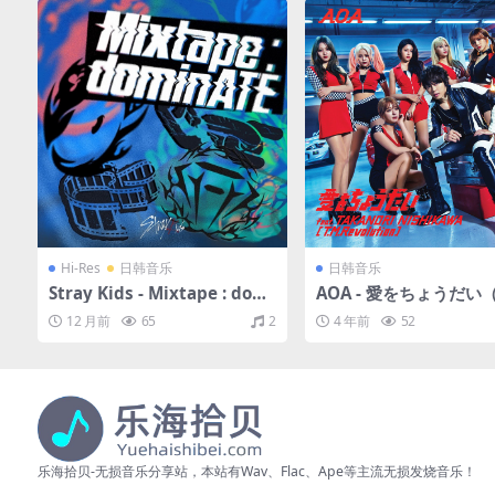
Hi-Res
日韩音乐
日韩音乐
Stray Kids - Mixtape : domi
AOA - 愛をちょうだい（
nATE（2025/FLAC/EP分轨/2
6/FLAC/EP分轨/148M
12 月前
65
2
4 年前
52
15M）(24bit/48kHz)
乐海拾贝-无损音乐分享站，本站有Wav、Flac、Ape等主流无损发烧音乐！