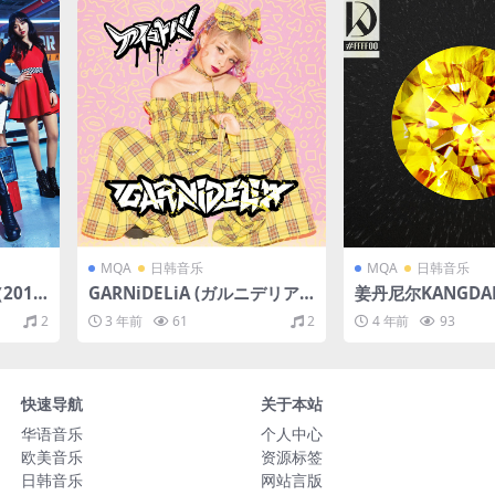
MQA
日韩音乐
MQA
日韩音乐
201
GARNiDELiA (ガルニデリア) -
姜丹尼尔KANGDANI
）
Aikotobaアイコトバ（2017/
LOW（2021/FLA
2
3 年前
61
2
4 年前
93
FLAC/EP分轨/133M）(MQA/
18M）(MQA/16bit
16bit/44.1kHz)
快速导航
关于本站
华语音乐
个人中心
欧美音乐
资源标签
日韩音乐
网站言版