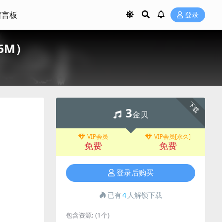
留言板
登录
66M）
下载
3
金贝
VIP会员
VIP会员[永久]
免费
免费
登录后购买
已有
4
人解锁下载
包含资源:
(1个)