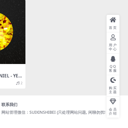
首页
用户
中心
QQ
客服
EL - YEL
C/EP分轨/1
2
/44.1kHz)
购买
主题
联系我们
会员
网站管理微信：SUIXINSHIBEI (只处理网站问题, 闲聊勿扰! )
介绍