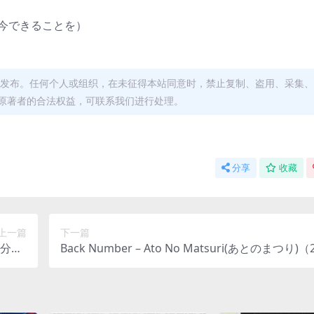
）
oo（僕が今できることを）
发布。任何个人或组织，在未征得本站同意时，禁止复制、盗用、采集、
原著者的合法权益，可联系我们进行处理。
分享
收藏
上一篇
下一篇
/分轨/
Back Number – Ato No Matsuri(あとのまつり)（2
03G）
FLAC/分轨/394M）