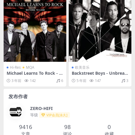
Hi-Res
MQA
欧美音乐
Michael Learns To Rock - N
Backstreet Boys - Unbreak
othing to Lose (2014 Rema
able（2007/FLAC/分轨/419
3 年前
142
6
5 年前
147
3
ster)（1997/FLAC/分轨/951
M）
M）(MQA/24bit/48kHz)
发布作者
ZERO-HIFI
等级
VIP会员[永久]
9416
98
0
文章
评论
收藏