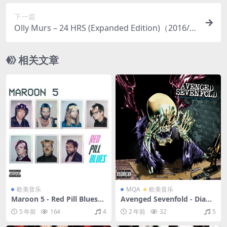
下一篇
Olly Murs – 24 HRS (Expanded Edition)（2016/FL
AC/分轨/458M）
相关文章
欧美音乐
MQA
欧美音乐
Maroon 5 - Red Pill Blues
Avenged Sevenfold - Diam
(Deluxe)（2017/FLAC/分轨/
onds in the Rough（2020/F
5 年前
164
4
2 年前
32
5
674M）
LAC/分轨/932M）(MQA/24b
it/44.1kHz)