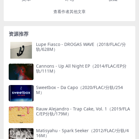
查看作者其他文章
资源推荐
Lupe Fiasco - DROGAS WAVE（2018/FLAC/分
轨/628M）
Cannons - Up All Night EP（2014/FLAC/EP分
轨/111M）
Sweetbox – Da Capo（2020/FLAC/分轨/254
M）
Rauw Alejandro - Trap Cake, Vol. 1（2019/FLA
C/EP分轨/179M）
Matisyahu - Spark Seeker（2012/FLAC/分轨/4
16M）